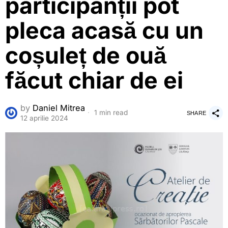
participanții pot
pleca acasă cu un
coșuleț de ouă
făcut chiar de ei
by
Daniel Mitrea
1 min read
SHARE
12 aprilie 2024