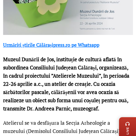
Urmăriți știrile Călărașipress.ro pe Whatsapp
Muzeul Dunării de Jos, instituție de cultură aflată în
subordinea Consiliului Județean Călărași, organizează,
în cadrul proiectului ”Atelierele Muzeului”, în perioada
22-26 aprilie a.c., un atelier de creație. Cu ocazia
sărbătorilor pascale, călărășenii vor avea ocazia să
realizeze un obiect sub forma unui coșuleț pentru ouă,
transmite Dr. Andreea Parnic, muzeograf.
LIVE 
Atelierul se va desfășura la Secția Arheologie a
muzeului (Demisolul Consiliului Județean Călărași),