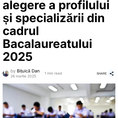
alegere a profilului
și specializării din
cadrul
Bacalaureatului
2025
by
Bițuică Dan
1 min read
SHARE
26 martie 2025