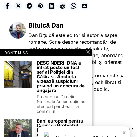
Bițuică Dan
Dan Bițuică este editor și autor a șapte
romane. Scrie despre recomandări de
carte, remedii naturiste, actualitate,
DON'T MISS
cotidian politic, sport și istorie, abordând
subiectele într-un stil accesibil și orientat
DESCINDERI. DNA a
intrat peste un fost
spre informare.
șef al Poliției din
Prin activitatea sa editorială, urmărește să
Călărași. Ancheta
vizează suspiciuni
ofere cititorilor conținut clar, echilibrat și
privind un concurs de
relevant, adaptat interesului public.
angajare
Procurori ai Direcției
Naționale Anticorupție au
efectuat percheziții la
domiciliul
Bani europeni pentru
Călărași: Prefectul
TERMENI ȘI CONDIȚII
COOKIES
POLITICA DE ANULARE & RETUR
Laurențiu State anunță
×
PUBLICITATE ONLINE & TIPĂRITĂ
DESPRE NOI
CONTACT
colaborarea cu ADR