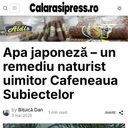
Apa japoneză – un
remediu naturist
uimitor Cafeneaua
Subiectelor
by
Bițuică Dan
1 min read
SHARE
3 mai 2025