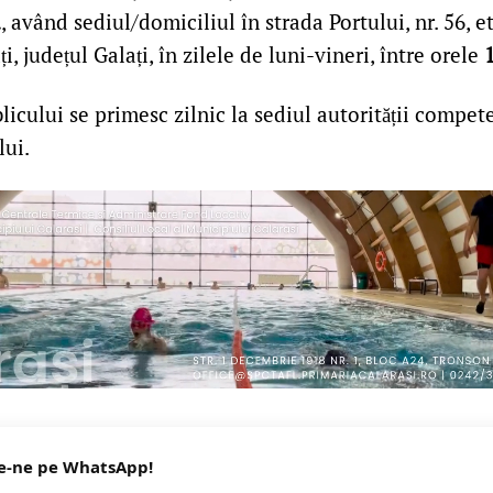
.
, având sediul/domiciliul în strada Portului, nr. 56, et.
, județul Galați, în zilele de luni-vineri, între orele
1
licului se primesc zilnic la sediul autorității compe
lui.
e-ne pe WhatsApp!