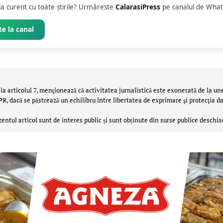
 la curent cu toate știrile? Urmăreste
CalarasiPress
pe canalul de What
e la canal
la articolul 7, menţionează că activitatea jurnalistică este exonerată de la un
 dacă se păstrează un echilibru între libertatea de exprimare şi protecţia da
zentul articol sunt de interes public și sunt obținute din surse publice deschis