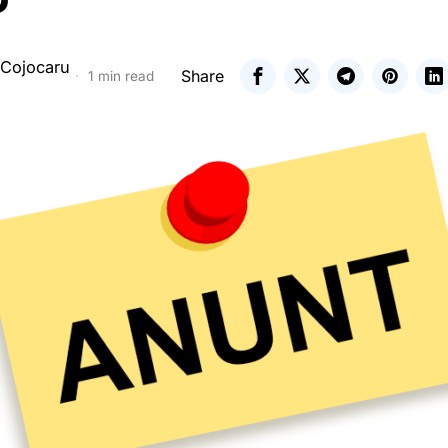
 Cojocaru
Share
1 min read