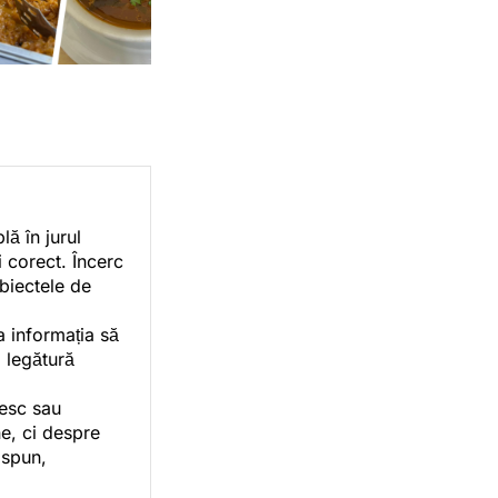
ă în jurul
i corect. Încerc
ubiectele de
a informația să
o legătură
vesc sau
e, ci despre
 spun,