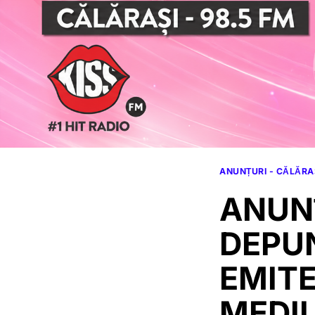
ANUNȚURI - CĂLĂRA
ANUNȚ
DEPUN
EMITE
MEDI