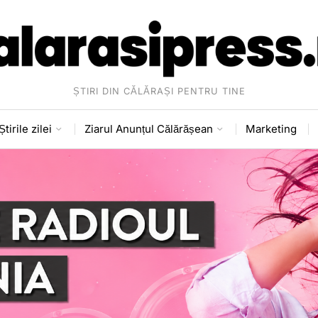
ȘTIRI DIN CĂLĂRAȘI PENTRU TINE
Știrile zilei
Ziarul Anunțul Călărășean
Marketing