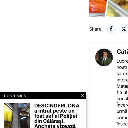
Share
Căt
Lucre
nostr
să ex
inter
Mater
fie u
DON'T MISS
const
Încer
DESCINDERI. DNA
a intrat peste un
urmăr
fost șef al Poliției
comun
din Călărași.
însea
Ancheta vizează