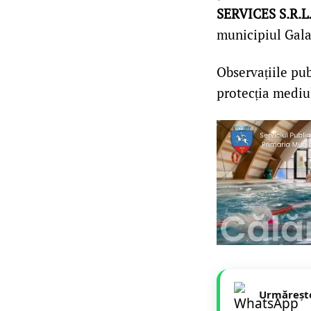
SERVICES S.R.L
municipiul Galați
Observațiile pub
protecția mediu
Urmăreșt