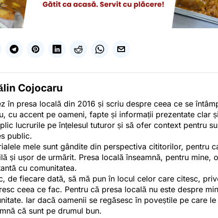
ălin Cojocaru
z în presa locală din 2016 și scriu despre ceea ce se întâmpl
u, cu accent pe oameni, fapte și informații prezentate clar ș
plic lucrurile pe înțelesul tuturor și să ofer context pentru s
es public.
ialele mele sunt gândite din perspectiva cititorilor, pentru c
tilă și ușor de urmărit. Presa locală înseamnă, pentru mine, 
antă cu comunitatea.
c, de fiecare dată, să mă pun în locul celor care citesc, pri
esc ceea ce fac. Pentru că presa locală nu este despre min
itate. Iar dacă oamenii se regăsesc în poveștile pe care le
mnă că sunt pe drumul bun.