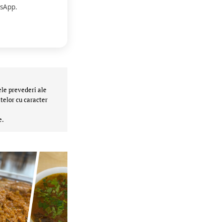
sApp.
ele prevederi ale
telor cu caracter
e.