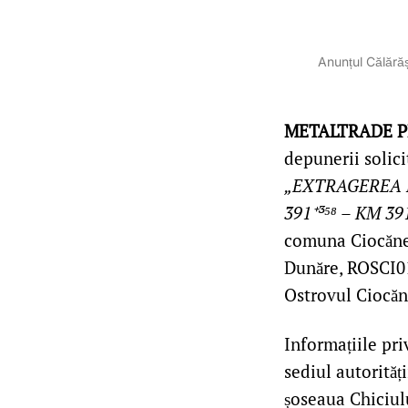
Anunțul Călărăș
METALTRADE PR
depunerii solic
„EXTRAGEREA 
391⁺³⁵⁸ – KM 391
comuna Ciocăneș
Dunăre, ROSCI01
Ostrovul Ciocăn
Informațiile pr
sediul autorităț
șoseaua Chiciului