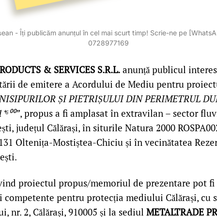
ean - Îți publicăm anunțul în cel mai scurt timp! Scrie-ne pe [Whats
0728977169
ODUCTS & SERVICES S.R.L.
anunță publicul intere
itării de emitere a Acordului de Mediu pentru proiect
NISIPURILOR ȘI PIETRIȘULUI DIN PERIMETRUL D
⁺⁶⁰⁰”
, propus a fi amplasat în extravilan – sector flu
ti, județul Călărași, în siturile Natura 2000 ROSPA00
31 Oltenița-Mostiștea-Chiciu și în vecinătatea Rezer
ești.
ivind proiectul propus/memoriul de prezentare pot fi 
ii competente pentru protecția mediului Călărași, cu s
, nr. 2, Călărași, 910005 și la sediul
METALTRADE P