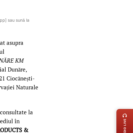
App] sau sună la
sat asupra
ul
UNĂRE KM
vial Dunăre,
21 Ciocănești-
vației Naturale
LIVE 
consultate la
ediul în
RADIO LIVE
RODUCTS &