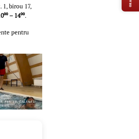
 1, birou 17,
0⁰⁰ – 14⁰⁰
.
tente pentru