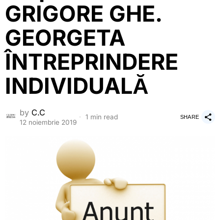
GRIGORE GHE.
GEORGETA
ÎNTREPRINDERE
INDIVIDUALĂ
by
C.C
1 min read
SHARE
12 noiembrie 2019