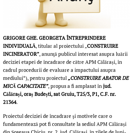
GRIGORE GHE. GEORGETA ÎNTREPRINDERE
INDIVIDUALĂ
, titular al proiectului „
CONSTRUIRE
INCINERATOR”
, anunţă publicul interesat asupra luării
deciziei etapei de încadrare de către APM Călărași, în
cadrul procedurii de evaluare a impactului asupra
mediului*), pentru proiectul
„CONSTRUIRE ABATOR DE
MICĂ CAPACITATE”
, propus a fi amplasat în
jud.
Călărași, oraș Budești, sat Gruiu, T25/3, P1, C.F. nr.
21364
.
Proiectul deciziei de încadrare şi motivele care o
fundamentează pot fi consultate la sediul APM Călărași
din Șoseaua Chiciu, nr. 2, jud. Călărași, în zilele de luni-