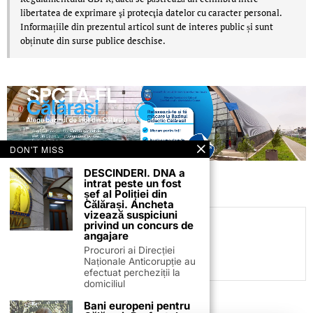
libertatea de exprimare şi protecţia datelor cu caracter personal.
Informațiile din prezentul articol sunt de interes public și sunt
obținute din surse publice deschise.
DON'T MISS
DESCINDERI. DNA a
intrat peste un fost
șef al Poliției din
Călărași. Ancheta
vizează suspiciuni
privind un concurs de
C.C
angajare
Procurori ai Direcției
Naționale Anticorupție au
efectuat percheziții la
domiciliul
Bani europeni pentru