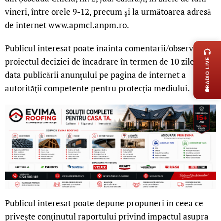
vineri, între orele 9-12, precum şi la următoarea adresă
de internet www.apmcl.anpm.ro.
LIVE 
Publicul interesat poate înainta comentarii/observaţii la
proiectul deciziei de încadrare în termen de 10 zile de la
RADIO LIVE
data publicării anunţului pe pagina de internet a
autorităţii competente pentru protecţia mediului.
Publicul interesat poate depune propuneri în ceea ce
priveşte conţinutul raportului privind impactul asupra