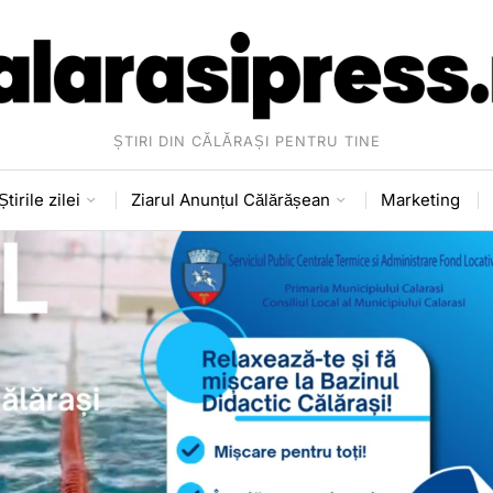
ȘTIRI DIN CĂLĂRAȘI PENTRU TINE
Știrile zilei
Ziarul Anunțul Călărășean
Marketing