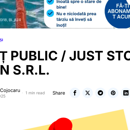
ȘI
 PUBLIC / JUST ST
N S.R.L.
 Cojocaru
Share
1 min read
025