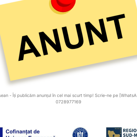
ean - Îți publicăm anunțul în cel mai scurt timp! Scrie-ne pe [Whats
0728977169