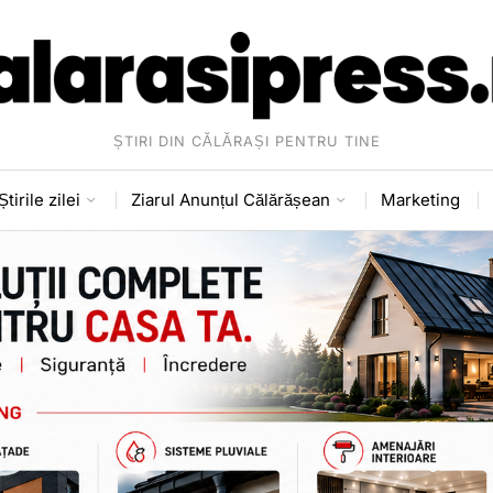
ȘTIRI DIN CĂLĂRAȘI PENTRU TINE
Știrile zilei
Ziarul Anunțul Călărășean
Marketing