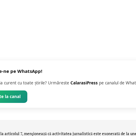
e-ne pe WhatsApp!
 la curent cu toate știrile? Urmăreste
CalarasiPress
pe canalul de What
e la canal
la articolul 7, menţionează că activitatea jurnalistică este exonerată de la un