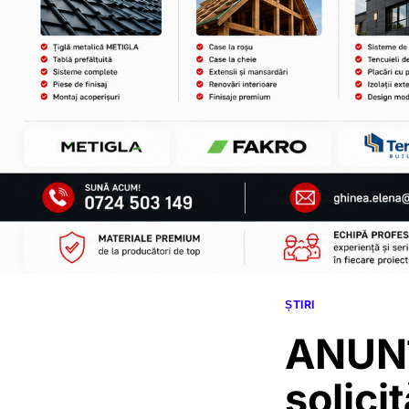
ȘTIRI
ANUNȚ
solici