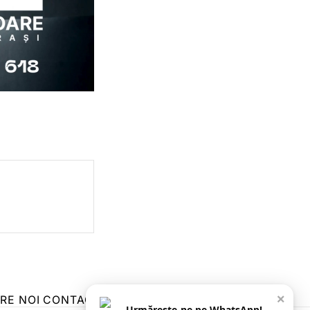
×
RE NOI
CONTACT
ZIARUL ANUNȚUL CĂLĂRĂȘEAN
Urmărește-ne pe WhatsApp!