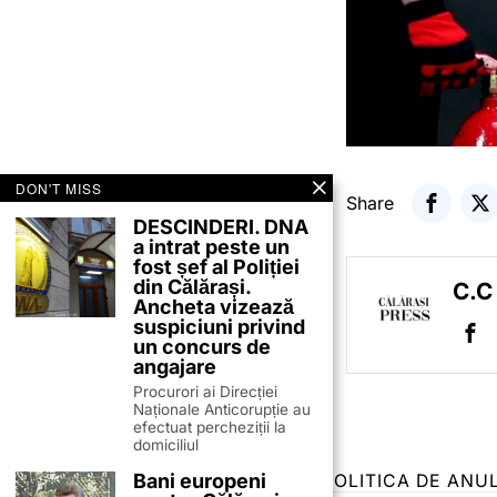
DON'T MISS
Share
DESCINDERI. DNA
a intrat peste un
fost șef al Poliției
din Călărași.
C.C
Ancheta vizează
suspiciuni privind
un concurs de
angajare
Procurori ai Direcției
Naționale Anticorupție au
efectuat percheziții la
domiciliul
Bani europeni
TERMENI ȘI CONDIȚII
COOKIES
POLITICA DE ANU