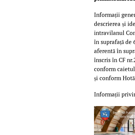
Informații gener
descrierea și id
intravilanul Com
în suprafață de 
aferentă în sup
înscris în CF nr
conform caietulu
și conform Hotăr
Informații privi