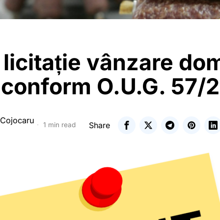
licitație vânzare do
t conform O.U.G. 57/
 Cojocaru
Share
1 min read