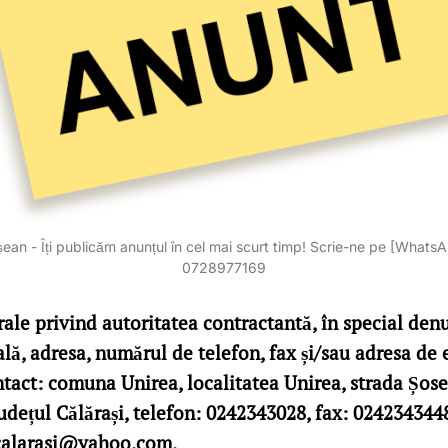
ean - Îți publicăm anunțul în cel mai scurt timp! Scrie-ne pe [Whats
0728977169
rale privind autoritatea contractantă, în special den
cală, adresa, numărul de telefon, fax și/sau adresa de 
tact: comuna Unirea, localitatea Unirea, strada Șose
 județul Călărași, telefon: 0242343028, fax: 024234344
calarasi@yahoo.com.