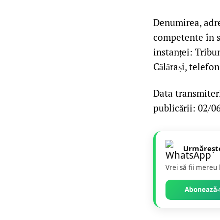
Denumirea, adre
competente în so
instanței: Tribun
Călărași, telefo
Data transmiterii
publicării: 02/0
Urmăreșt
Vrei să fii mereu
Abonează-t