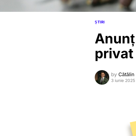
ȘTIRI
Anunț 
priva
by
Cătălin
3 iunie 2025