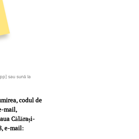
App] sau sună la
umirea, codul de
e-mail,
aua Călărași-
8, e-mail: