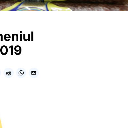
meniul
2019