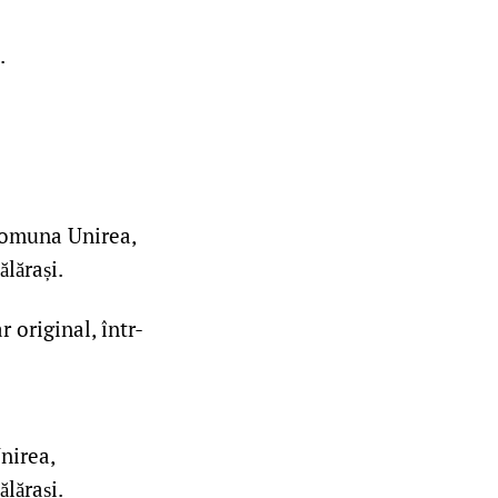
.
comuna Unirea,
ălărași.
 original, într-
nirea,
ălărași.