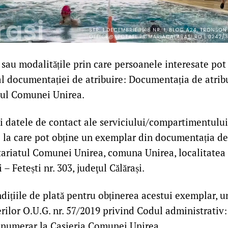
sau modalitățile prin care persoanele interesate pot 
l documentației de atribuire: Documentația de atrib
diul Comunei Unirea.
i datele de contact ale serviciului/compartimentului
e la care pot obține un exemplar din documentația de
etariatul Comunei Unirea, comuna Unirea, localitatea 
– Fetești nr. 303, judeţul Călărași.
ndițiile de plată pentru obținerea acestui exemplar, u
rilor O.U.G. nr. 57/2019 privind Codul administrativ: 
 numerar la Casieria Comunei Unirea.