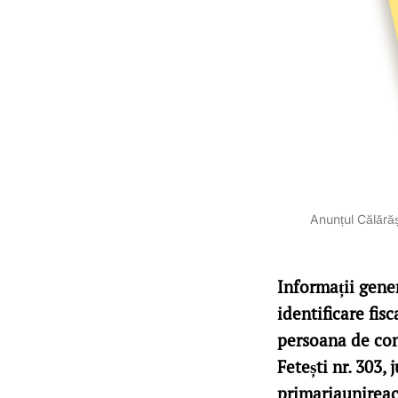
Anunțul Călărăș
Informații gene
identificare fis
persoana de con
Fetești nr. 303,
primariaunirea