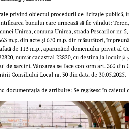
ale privind obiectul procedurii de licitație publică, î
entificarea bunului care urmează să fie vândut: Teren,
unei Unirea, comuna Unirea, strada Pescarilor nr. 5, j
663 m.p. din acte și 670 m.p. din măsurători, împreună
rafață de 113 m.p., aparținând domeniului privat al 
.22820, număr cadastral 22820, cu destinația locuință ș
i de sarcini. Vânzarea se face conform art. 363 din 
ârii Consiliului Local nr. 30 din data de 30.05.2025.
nd documentația de atribuire: Se regăsesc în caietul d