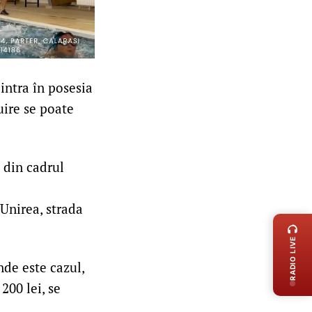
intra în posesia
uire se poate
 din cadrul
LIVE 
Unirea, strada
RADIO LIVE
nde este cazul,
200 lei, se