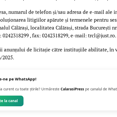
sa, numarul de telefon și/sau adresa de e-mail ale i
luționarea litigiilor apărute și termenele pentru se
alul Călărași, localitatea Călărași, strada București nr
n: 0242318299 , fax: 0242318299, e-mail: trcl@just.ro.
 anunțului de licitație către instituțiile abilitate, în
6/2025.
e-ne pe WhatsApp!
 la curent cu toate știrile? Urmăreste
CalarasiPress
pe canalul de What
e la canal