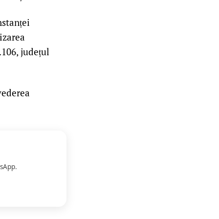
nstanței
sizarea
.106, județul
 vederea
sApp.