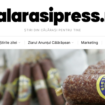
ȘTIRI DIN CĂLĂRAȘI PENTRU TINE
Știrile zilei
Ziarul Anunțul Călărășean
Marketing