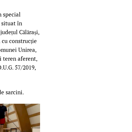
n special
 situat în
udețul Călărași,
 cu construcție
Comunei Unirea,
i teren aferent,
O.U.G. 57/2019,
e sarcini.