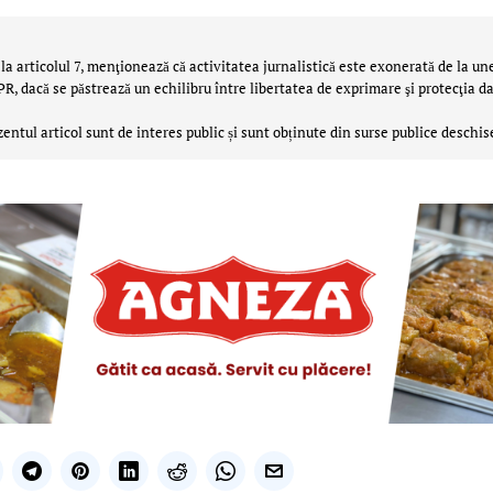
la articolul 7, menţionează că activitatea jurnalistică este exonerată de la un
 dacă se păstrează un echilibru între libertatea de exprimare şi protecţia da
zentul articol sunt de interes public și sunt obținute din surse publice deschis