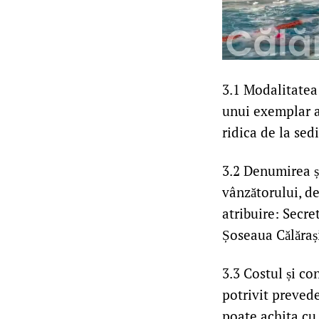
3.1 Modalitatea 
unui exemplar a
ridica de la se
3.2 Denumirea ș
vânzătorului, d
atribuire: Secr
Șoseaua Călărași 
3.3 Costul și co
potrivit prevede
poate achita cu