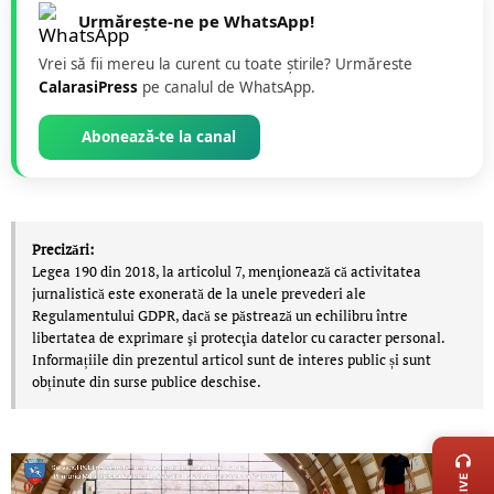
Urmărește-ne pe WhatsApp!
Vrei să fii mereu la curent cu toate știrile? Urmăreste
CalarasiPress
pe canalul de WhatsApp.
Abonează-te la canal
Precizări:
Legea 190 din 2018, la articolul 7, menţionează că activitatea
jurnalistică este exonerată de la unele prevederi ale
Regulamentului GDPR, dacă se păstrează un echilibru între
libertatea de exprimare şi protecţia datelor cu caracter personal.
Informațiile din prezentul articol sunt de interes public și sunt
obținute din surse publice deschise.
LIVE 