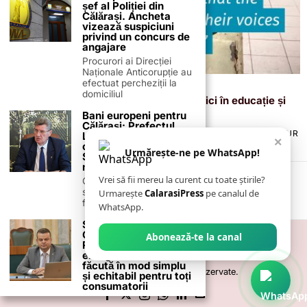
șef al Poliției din
Călărași. Ancheta
vizează suspiciuni
privind un concurs de
angajare
Procurori ai Direcției
Naționale Anticorupție au
efectuat percheziții la
4 noiembrie 2025
domiciliul
Comuna Unirea, exemplu de bune practici în educație și
incluziune socială
Bani europeni pentru
Călărași: Prefectul
TERMENI ȘI CONDIȚII
COOKIES
POLITICA DE ANULARE & RETUR
Laurențiu State anunță
×
PUBLICITATE ONLINE & TIPĂRITĂ
DESPRE NOI
CONTACT
colaborarea cu ADR
Urmărește-ne pe WhatsApp!
ZIARUL ANUNȚUL CĂLĂRĂȘEAN
Sud-Muntenia pentru
noi finanțări
Vrei să fii mereu la curent cu toate știrile?
Călărașul se pregătește
să intre pe harta
Urmarește
CalarasiPress
pe canalul de
finanțărilor europene, cu
WhatsApp.
Senator Nicușor
Cionoiu:
Abonează-te la canal
Reglementarea pieței
energetice trebuie
făcută în mod simplu
©
2026
- Toate drepturile sunt rezervate.
și echitabil pentru toți
consumatorii
Parlamentarul PSD de