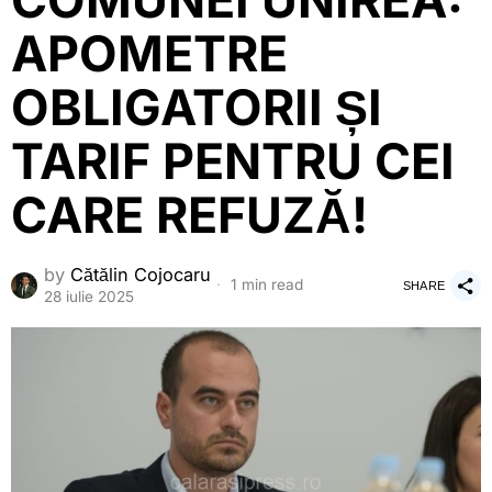
COMUNEI UNIREA:
APOMETRE
OBLIGATORII ȘI
TARIF PENTRU CEI
CARE REFUZĂ!
by
Cătălin Cojocaru
1 min read
SHARE
28 iulie 2025