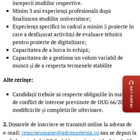
începerii studiilor respective.
Minim 3 ani experiență profesională după
finalizarea studiilor universitare;
Experiență specifică în cadrul a minim 5 proiecte în
care a desfășurat activități de evaluare tehnică
pentru proiecte de digitalizare;
Capacitatea de a lucra în echipă;
Capacitatea de a gestiona un volum variabil de
muncă și de a respecta termenele stabilite
LIVE 
Alte cerințe:
RADIO LIVE
Candidații trebuie să respecte obligațiile în materie
de conflict de interese prevăzute de OUG 66/2011, cu
modificările și completările ulterioare.
2.
Dosarele de înscriere se transmit online la adresa de
e-mail:
resurseumane@adrmuntenia.ro
sau se depun la