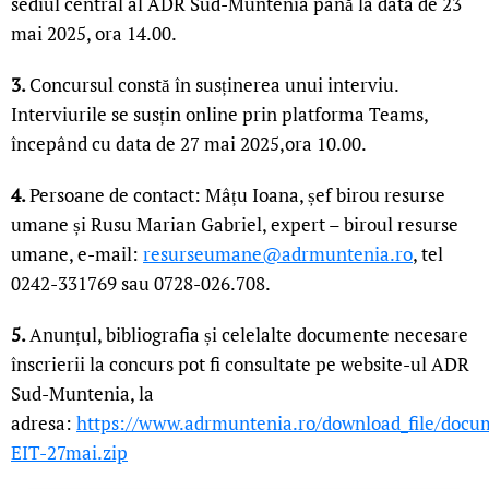
sediul central al ADR Sud-Muntenia până la data de 23
mai 2025, ora 14.00.
3.
Concursul constă în susținerea unui interviu.
Interviurile se susțin online prin platforma Teams,
începând cu data de 27 mai 2025,ora 10.00.
4.
Persoane de contact: Mâțu Ioana, șef birou resurse
umane și Rusu Marian Gabriel, expert – biroul resurse
umane, e-mail:
resurseumane@adrmuntenia.ro
, tel
0242-331769 sau 0728-026.708.
5.
Anunțul, bibliografia și celelalte documente necesare
înscrierii la concurs pot fi consultate pe website-ul ADR
Sud-Muntenia, la
adresa:
https://www.adrmuntenia.ro/download_file/docu
EIT-27mai.zip