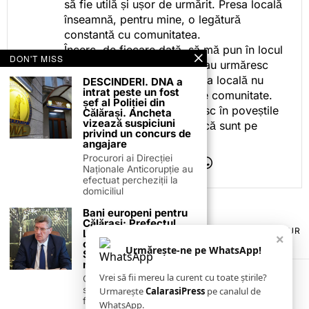
să fie utilă și ușor de urmărit. Presa locală
înseamnă, pentru mine, o legătură
constantă cu comunitatea.
Încerc, de fiecare dată, să mă pun în locul
DON'T MISS
celor care citesc, privesc sau urmăresc
ceea ce fac. Pentru că presa locală nu
DESCINDERI. DNA a
intrat peste un fost
este despre mine, ci despre comunitate.
șef al Poliției din
Iar dacă oamenii se regăsesc în poveștile
Călărași. Ancheta
vizează suspiciuni
pe care le spun, înseamnă că sunt pe
privind un concurs de
drumul bun.
angajare
Procurori ai Direcției
Naționale Anticorupție au
efectuat percheziții la
domiciliul
Bani europeni pentru
Călărași: Prefectul
TERMENI ȘI CONDIȚII
COOKIES
POLITICA DE ANULARE & RETUR
Laurențiu State anunță
×
PUBLICITATE ONLINE & TIPĂRITĂ
DESPRE NOI
CONTACT
colaborarea cu ADR
Urmărește-ne pe WhatsApp!
Sud-Muntenia pentru
ZIARUL ANUNȚUL CĂLĂRĂȘEAN
noi finanțări
Vrei să fii mereu la curent cu toate știrile?
Călărașul se pregătește
să intre pe harta
Urmarește
CalarasiPress
pe canalul de
finanțărilor europene, cu
WhatsApp.