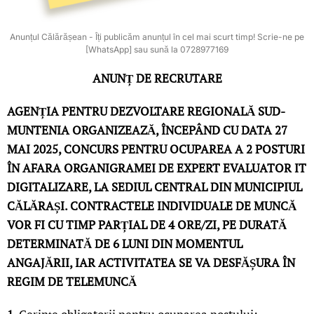
Anunțul Călărășean - Îți publicăm anunțul în cel mai scurt timp! Scrie-ne pe
[WhatsApp] sau sună la 0728977169
ANUNȚ DE RECRUTARE
AGENȚIA PENTRU DEZVOLTARE REGIONALĂ SUD-
MUNTENIA ORGANIZEAZĂ, ÎNCEPÂND CU DATA 27
MAI 2025, CONCURS PENTRU OCUPAREA A 2 POSTURI
ÎN AFARA ORGANIGRAMEI DE EXPERT EVALUATOR IT
DIGITALIZARE, LA SEDIUL CENTRAL DIN MUNICIPIUL
CĂLĂRAȘI. CONTRACTELE INDIVIDUALE DE MUNCĂ
VOR FI CU TIMP PARȚIAL DE 4 ORE/ZI, PE DURATĂ
DETERMINATĂ DE 6 LUNI DIN MOMENTUL
ANGAJĂRII, IAR ACTIVITATEA SE VA DESFĂȘURA ÎN
REGIM DE TELEMUNCĂ