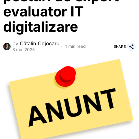
evaluator IT
digitalizare
by
Cătălin Cojocaru
1 min read
SHARE
8 mai 2025