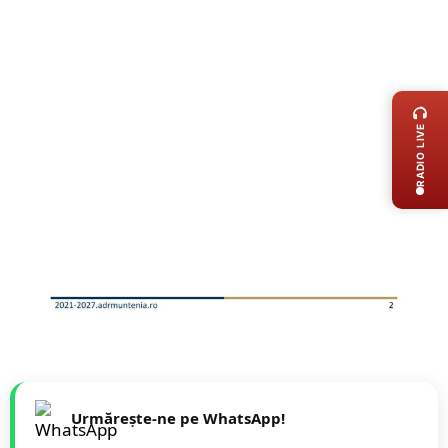
LIVE 
RADIO LIVE
Urmărește-ne pe WhatsApp!