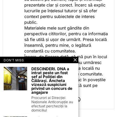
prezentate clar și corect. Încerc să explic
lucrurile pe înțelesul tuturor și să ofer
context pentru subiectele de interes
public.
Materialele mele sunt gândite din
perspectiva cititorilor, pentru ca informația
să fie utilă și ușor de urmărit. Presa locală
înseamnă, pentru mine, o legătură
constantă cu comunitatea.
Încerc, de fiecare dată, să mă pun în locul
DON'T MISS
celor care citesc, privesc sau urmăresc
ceea ce fac. Pentru că presa locală nu
DESCINDERI. DNA a
intrat peste un fost
este despre mine, ci despre comunitate.
șef al Poliției din
Iar dacă oamenii se regăsesc în poveștile
Călărași. Ancheta
vizează suspiciuni
pe care le spun, înseamnă că sunt pe
privind un concurs de
drumul bun.
angajare
Procurori ai Direcției
Naționale Anticorupție au
efectuat percheziții la
domiciliul