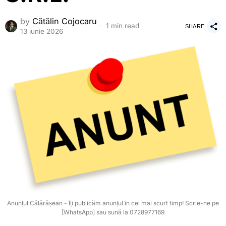
by
Cătălin Cojocaru
1 min read
SHARE
13 iunie 2026
Anunțul Călărășean - Îți publicăm anunțul în cel mai scurt timp! Scrie-ne pe
[WhatsApp] sau sună la 0728977169