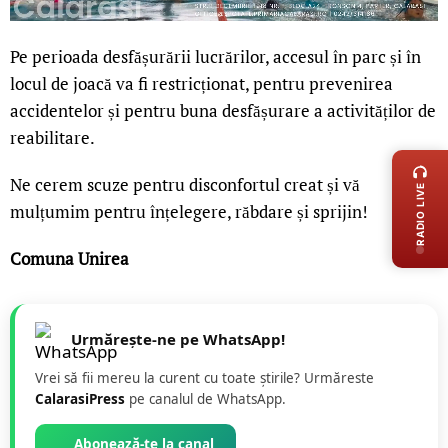
Pe perioada desfășurării lucrărilor, accesul în parc și în
locul de joacă va fi restricționat, pentru prevenirea
accidentelor și pentru buna desfășurare a activităților de
LIVE 
reabilitare.
Ne cerem scuze pentru disconfortul creat și vă
RADIO LIVE
mulțumim pentru înțelegere, răbdare și sprijin!
Comuna Unirea
Urmărește-ne pe WhatsApp!
Vrei să fii mereu la curent cu toate știrile? Urmăreste
CalarasiPress
pe canalul de WhatsApp.
Abonează-te la canal