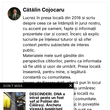
Cătălin Cojocaru
Lucrez în presa locală din 2016 și scriu
despre ceea ce se întâmplă în jurul nostru,
cu accent pe oameni, fapte și informații
prezentate clar și corect. Încerc să explic
lucrurile pe înțelesul tuturor și să ofer
context pentru subiectele de interes
public.
Materialele mele sunt gândite din
perspectiva cititorilor, pentru ca informația
să fie utilă și ușor de urmărit. Presa locală
înseamnă, pentru mine, o legătură
constantă cu comunitatea.
Încerc, de fiecare dată, să mă pun în locul
DON'T MISS
celor care citesc, privesc sau urmăresc
ceea ce fac. Pentru că presa locală nu
DESCINDERI. DNA a
intrat peste un fost
este despre mine, ci despre comunitate.
șef al Poliției din
Iar dacă oamenii se regăsesc în poveștile
Călărași. Ancheta
vizează suspiciuni
pe care le spun, înseamnă că sunt pe