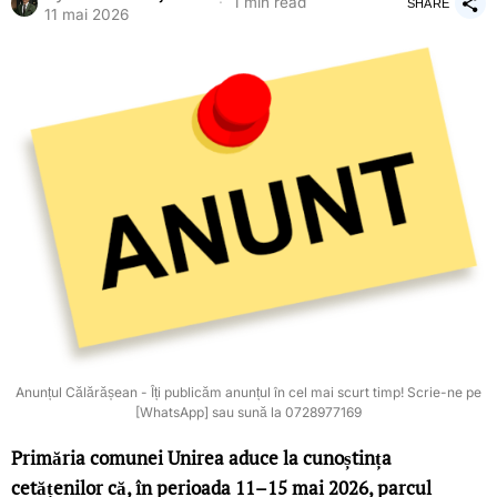
1 min read
SHARE
11 mai 2026
Anunțul Călărășean - Îți publicăm anunțul în cel mai scurt timp! Scrie-ne pe
[WhatsApp] sau sună la 0728977169
Primăria comunei Unirea aduce la cunoștința
cetățenilor că, în perioada 11–15 mai 2026, parcul