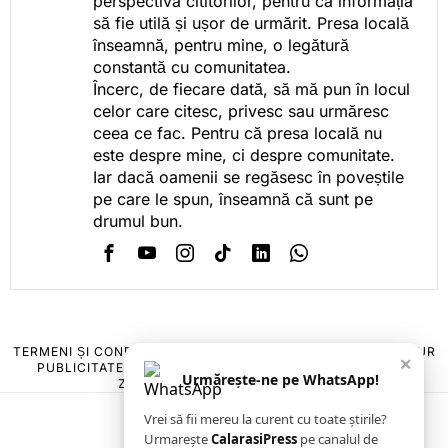
perspectiva cititorilor, pentru ca informația
să fie utilă și ușor de urmărit. Presa locală
înseamnă, pentru mine, o legătură
constantă cu comunitatea.
Încerc, de fiecare dată, să mă pun în locul
celor care citesc, privesc sau urmăresc
ceea ce fac. Pentru că presa locală nu
este despre mine, ci despre comunitate.
Iar dacă oamenii se regăsesc în poveștile
pe care le spun, înseamnă că sunt pe
drumul bun.
TERMENI ȘI CONDIȚII
COOKIES
POLITICA DE ANULARE & RETUR
×
PUBLICITATE ONLINE & TIPĂRITĂ
DESPRE NOI
CONTACT
Urmărește-ne pe WhatsApp!
ZIARUL ANUNȚUL CĂLĂRĂȘEAN
Vrei să fii mereu la curent cu toate știrile?
Urmarește
CalarasiPress
pe canalul de