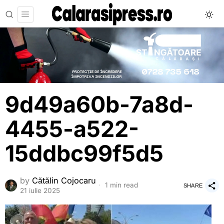
9d49a60b-7a8d-
4455-a522-
15ddbc99f5d5
by
Cătălin Cojocaru
1 min read
SHARE
21 iulie 2025