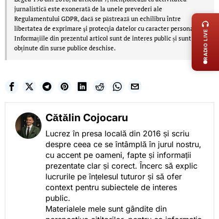
LIVE 
jurnalistică este exonerată de la unele prevederi ale
Regulamentului GDPR, dacă se păstrează un echilibru între
libertatea de exprimare şi protecţia datelor cu caracter personal.
RADIO LIVE
Informațiile din prezentul articol sunt de interes public și sunt
obținute din surse publice deschise.
Cătălin Cojocaru
Lucrez în presa locală din 2016 și scriu
despre ceea ce se întâmplă în jurul nostru,
cu accent pe oameni, fapte și informații
prezentate clar și corect. Încerc să explic
lucrurile pe înțelesul tuturor și să ofer
context pentru subiectele de interes
public.
Materialele mele sunt gândite din