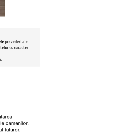
ele prevederi ale
telor cu caracter
e.
ntarea
ile oamenilor,
l tuturor.