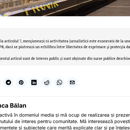
la articolul 7, menţionează că activitatea jurnalistică este exonerată de la un
 dacă se păstrează un echilibru între libertatea de exprimare şi protecţia da
zentul articol sunt de interes public și sunt obținute din surse publice deschis
nca Bălan
activă în domeniul media și mă ocup de realizarea și preze
nutului de interes pentru comunitate. Mă interesează poveșt
mentele și subiectele care merită explicate clar și pe înțelesu