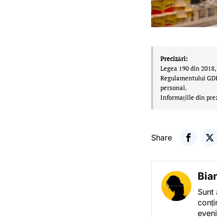
Precizări:
Legea 190 din 2018, 
Regulamentului GDPR,
personal.
Informațiile din pre
Share
Bia
Sunt 
conți
eveni