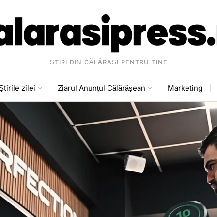
ȘTIRI DIN CĂLĂRAȘI PENTRU TINE
Știrile zilei
Ziarul Anunțul Călărășean
Marketing