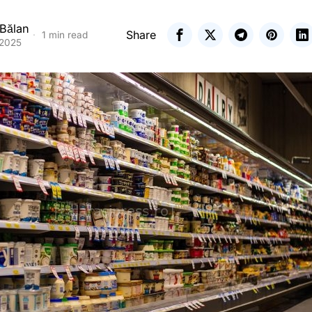
 Bălan
Share
1 min read
 2025