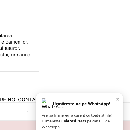
ntarea
ile oamenilor,
l tuturor.
cului, urmărind
×
RE NOI
CONTACT
ZIARUL ANUNȚUL CĂLĂRĂȘEAN
Urmărește-ne pe WhatsApp!
Vrei să fii mereu la curent cu toate știrile?
Urmarește
CalarasiPress
pe canalul de
WhatsApp.