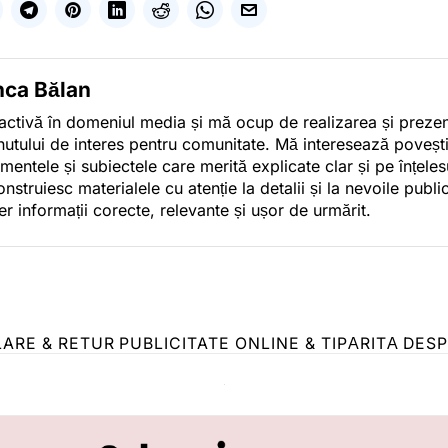
nca Bălan
activă în domeniul media și mă ocup de realizarea și preze
nutului de interes pentru comunitate. Mă interesează poveșt
mentele și subiectele care merită explicate clar și pe înțelesu
onstruiesc materialele cu atenție la detalii și la nevoile publi
er informații corecte, relevante și ușor de urmărit.
LARE & RETUR
PUBLICITATE ONLINE & TIPĂRITĂ
DESP