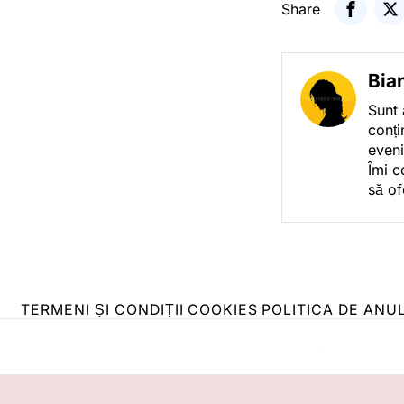
Share
Bia
Sunt 
conți
eveni
Îmi c
să of
TERMENI ȘI CONDIȚII
COOKIES
POLITICA DE ANU