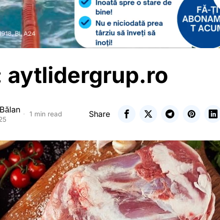
 aytlidergrup.ro
 Bălan
Share
1 min read
25