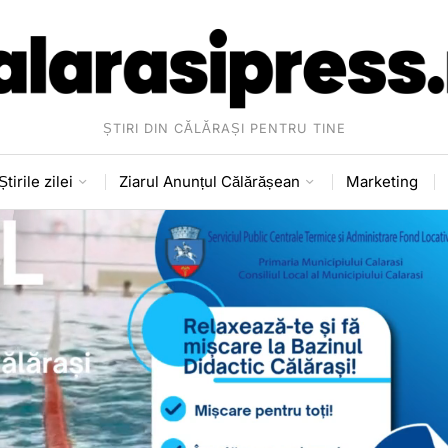
ȘTIRI DIN CĂLĂRAȘI PENTRU TINE
Știrile zilei
Ziarul Anunțul Călărășean
Marketing