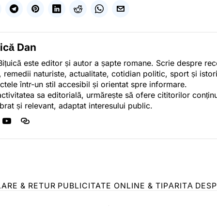
uică Dan
ițuică este editor și autor a șapte romane. Scrie despre r
, remedii naturiste, actualitate, cotidian politic, sport și ist
ctele într-un stil accesibil și orientat spre informare.
activitatea sa editorială, urmărește să ofere cititorilor conținu
ibrat și relevant, adaptat interesului public.
LARE & RETUR
PUBLICITATE ONLINE & TIPĂRITĂ
DESP