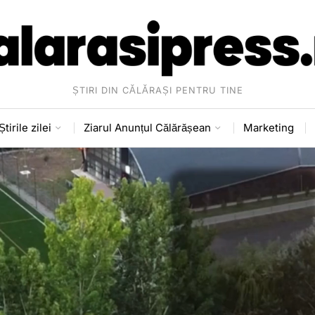
ȘTIRI DIN CĂLĂRAȘI PENTRU TINE
Știrile zilei
Ziarul Anunțul Călărășean
Marketing