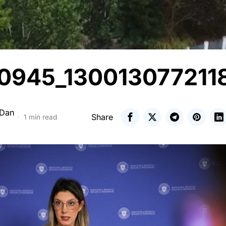
0945_130013077211
 Dan
Share
1 min read