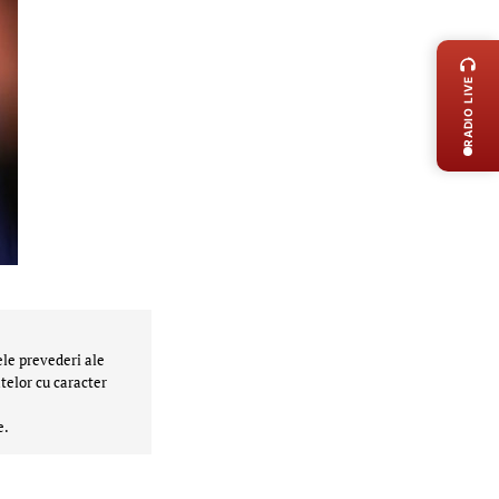
LIVE 
RADIO LIVE
ele prevederi ale
telor cu caracter
e.