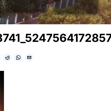
8741_524756417285