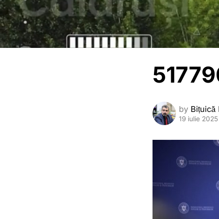
51779
by
Bițuică
19 iulie 2025