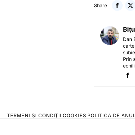
Share
Biț
Dan B
carte
subie
Prin 
echil
TERMENI ȘI CONDIȚII
COOKIES
POLITICA DE ANU