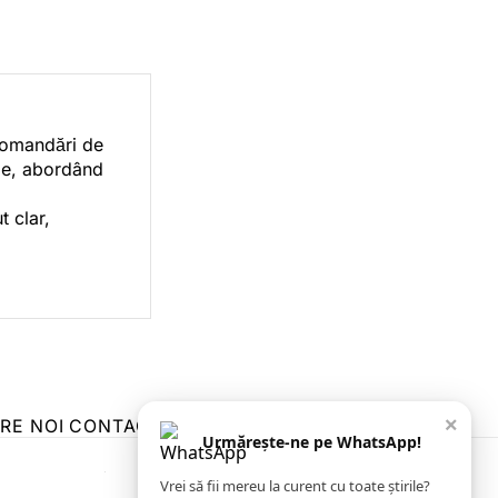
ecomandări de
orie, abordând
t clar,
×
RE NOI
CONTACT
ZIARUL ANUNȚUL CĂLĂRĂȘEAN
Urmărește-ne pe WhatsApp!
Vrei să fii mereu la curent cu toate știrile?