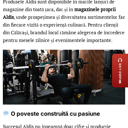
Produsele Aldis sunt disponibile în marile lanțuri de
magazine din toată țara, dar și în
magazinele proprii
Aldis
, unde prospețimea și diversitatea sortimentelor fac
din fiecare vizită o experiență culinară. Pentru clienții
din Călărași, brandul local rămâne alegerea de încredere
pentru mesele zilnice și evenimentele importante.
LIVE 
RADIO LIVE
O poveste construită cu pasiune
Succesul Aldis nu înseamnă doar cifre și producție