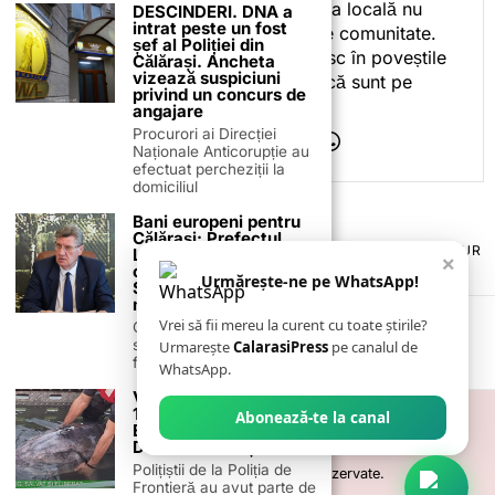
ceea ce fac. Pentru că presa locală nu
DESCINDERI. DNA a
intrat peste un fost
este despre mine, ci despre comunitate.
șef al Poliției din
Iar dacă oamenii se regăsesc în poveștile
Călărași. Ancheta
vizează suspiciuni
pe care le spun, înseamnă că sunt pe
privind un concurs de
drumul bun.
angajare
Procurori ai Direcției
Naționale Anticorupție au
efectuat percheziții la
domiciliul
Bani europeni pentru
Călărași: Prefectul
TERMENI ȘI CONDIȚII
COOKIES
POLITICA DE ANULARE & RETUR
Laurențiu State anunță
×
PUBLICITATE ONLINE & TIPĂRITĂ
DESPRE NOI
CONTACT
colaborarea cu ADR
Urmărește-ne pe WhatsApp!
Sud-Muntenia pentru
ZIARUL ANUNȚUL CĂLĂRĂȘEAN
noi finanțări
Vrei să fii mereu la curent cu toate știrile?
Călărașul se pregătește
să intre pe harta
Urmarește
CalarasiPress
pe canalul de
finanțărilor europene, cu
WhatsApp.
VIDEO. STURION DE
147 KG, SALVAT ȘI
Abonează-te la canal
ELIBERAT ÎN DUNĂRE
DE AUTORITĂȚI
Polițiștii de la Poliția de
©
2026
- Toate drepturile sunt rezervate.
Frontieră au avut parte de