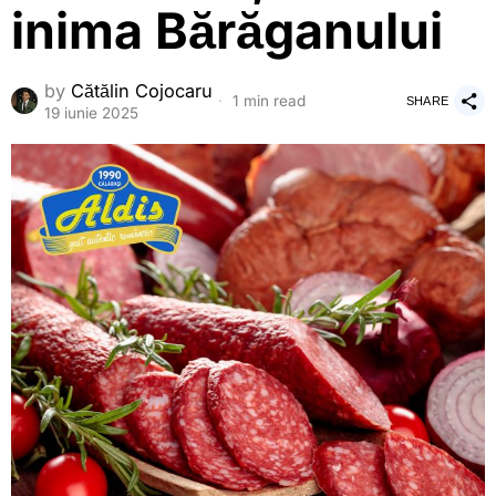
inima Bărăganului
by
Cătălin Cojocaru
1 min read
SHARE
19 iunie 2025