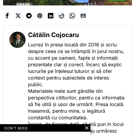
Cătălin Cojocaru
Lucrez în presa locală din 2016 și scriu
despre ceea ce se întâmplă în jurul nostru,
cu accent pe oameni, fapte și informații
prezentate clar și corect. Încerc să explic
lucrurile pe înțelesul tuturor și să ofer
context pentru subiectele de interes
public.
Materialele mele sunt gândite din
perspectiva cititorilor, pentru ca informația
să fie utilă și ușor de urmărit. Presa locală
înseamnă, pentru mine, o legătură
constantă cu comunitatea.
Încerc, de fiecare dată, să mă pun în locul
DON'T MISS
celor care citesc, privesc sau urmăresc