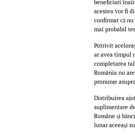
beneficiari înai
acestea vor fi d
confirmat că nu 
mai probabil te
Potrivit acelora
ar avea timpul n
completarea talo
România nu are 
pronunțe asupra
Distribuirea aju
suplimentare de 
Române și băncil
lunar aceeași su