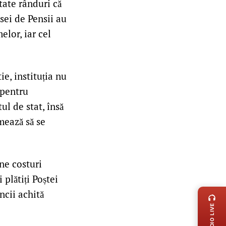
tate rânduri că
asei de Pensii au
elor, iar cel
ie, instituția nu
 pentru
l de stat, însă
mează să se
ne costuri
plătiți Poștei
LIVE 
ncii achită
RADIO LIVE