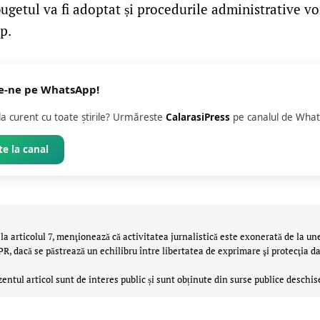
ugetul va fi adoptat și procedurile administrative vo
p.
e-ne pe WhatsApp!
 la curent cu toate știrile? Urmăreste
CalarasiPress
pe canalul de What
e la canal
la articolul 7, menţionează că activitatea jurnalistică este exonerată de la un
 dacă se păstrează un echilibru între libertatea de exprimare şi protecţia da
zentul articol sunt de interes public și sunt obținute din surse publice deschis