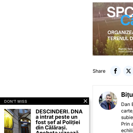
Share
Biț
DON'T MISS
Dan B
carte
DESCINDERI. DNA
a intrat peste un
subie
fost șef al Poliției
Prin 
din Călărași.
echil
Ancheta vizează