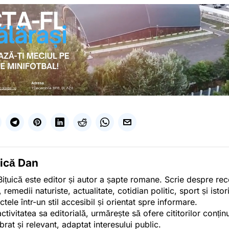
uică Dan
ițuică este editor și autor a șapte romane. Scrie despre r
, remedii naturiste, actualitate, cotidian politic, sport și ist
ctele într-un stil accesibil și orientat spre informare.
activitatea sa editorială, urmărește să ofere cititorilor conținu
ibrat și relevant, adaptat interesului public.