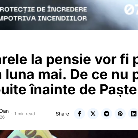
rele la pensie vor fi p
n luna mai. De ce nu p
buite înainte de Paște
 Dan
Share
1 min read
026