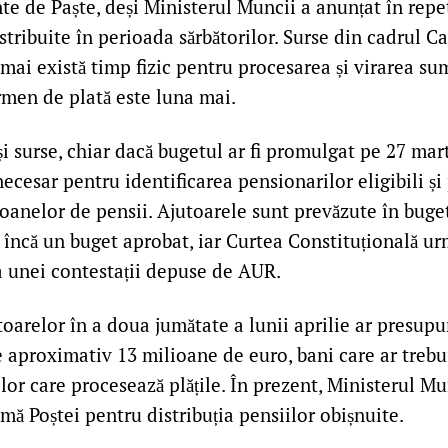
nte de Paște, deși Ministerul Muncii a anunțat în repe
istribuite în perioada sărbătorilor. Surse din cadrul C
mai există timp fizic pentru procesarea și virarea sum
rmen de plată este luna mai.
și surse, chiar dacă bugetul ar fi promulgat pe 27 mart
ecesar pentru identificarea pensionarilor eligibili și
anelor de pensii. Ajutoarele sunt prevăzute în bugetu
încă un buget aprobat, iar Curtea Constituțională ur
 unei contestații depuse de AUR.
toarelor în a doua jumătate a lunii aprilie ar presupu
aproximativ 13 milioane de euro, bani care ar trebui 
or care procesează plățile. În prezent, Ministerul Mu
mă Poștei pentru distribuția pensiilor obișnuite.