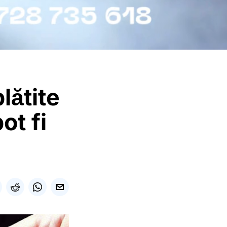
lătite
ot fi