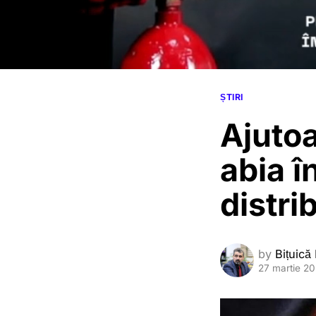
ȘTIRI
Ajutoa
abia î
distri
by
Bițuică
27 martie 2