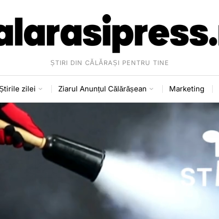
ȘTIRI DIN CĂLĂRAȘI PENTRU TINE
Știrile zilei
Ziarul Anunțul Călărășean
Marketing