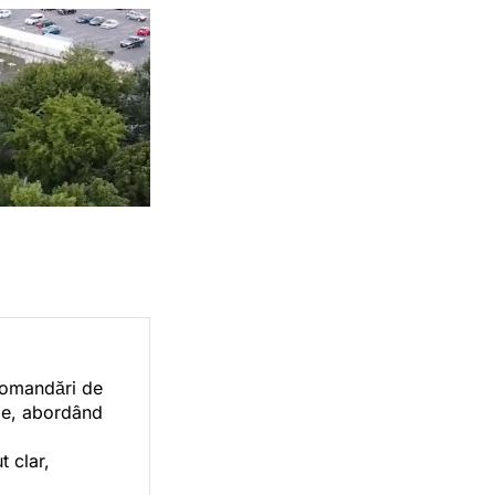
ecomandări de
orie, abordând
t clar,