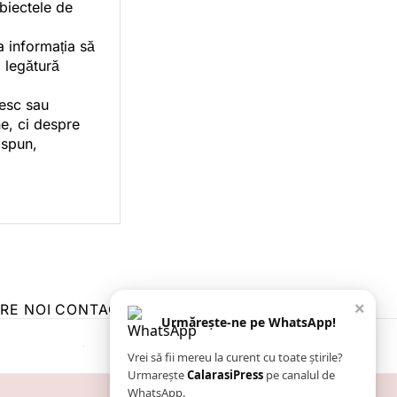
ubiectele de
a informația să
o legătură
vesc sau
e, ci despre
 spun,
×
RE NOI
CONTACT
ZIARUL ANUNȚUL CĂLĂRĂȘEAN
Urmărește-ne pe WhatsApp!
Vrei să fii mereu la curent cu toate știrile?
Urmarește
CalarasiPress
pe canalul de
WhatsApp.