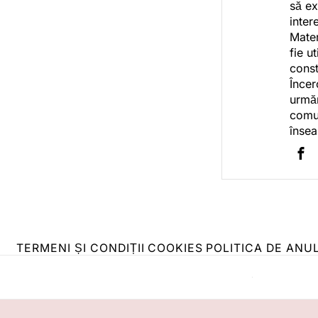
să ex
inter
Mater
fie u
const
Încer
urmăr
comun
însea
TERMENI ȘI CONDIȚII
COOKIES
POLITICA DE ANU