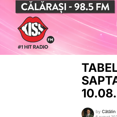
TABEL
SAPTA
10.08
by
Cătălin
6 august 20