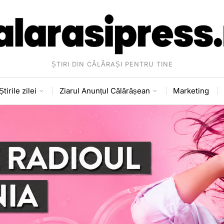
ȘTIRI DIN CĂLĂRAȘI PENTRU TINE
Știrile zilei
Ziarul Anunțul Călărășean
Marketing