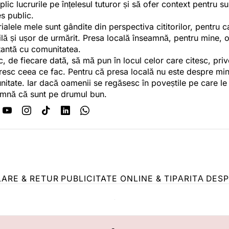
plic lucrurile pe înțelesul tuturor și să ofer context pentru s
es public.
ialele mele sunt gândite din perspectiva cititorilor, pentru c
tilă și ușor de urmărit. Presa locală înseamnă, pentru mine, 
antă cu comunitatea.
c, de fiecare dată, să mă pun în locul celor care citesc, pri
esc ceea ce fac. Pentru că presa locală nu este despre min
itate. Iar dacă oamenii se regăsesc în poveștile pe care le
mnă că sunt pe drumul bun.
LARE & RETUR
PUBLICITATE ONLINE & TIPĂRITĂ
DESP