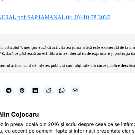
ERAL pdf SAPTAMANAL 04. 07-10.08.2025
la articolul 7, menţionează că activitatea jurnalistică este exonerată de la un
 dacă se păstrează un echilibru între libertatea de exprimare şi protecţia da
zentul articol sunt de interes public și sunt obținute din surse publice deschis
ălin Cojocaru
z în presa locală din 2016 și scriu despre ceea ce se întâmpl
u, cu accent pe oameni, fapte și informații prezentate clar ș