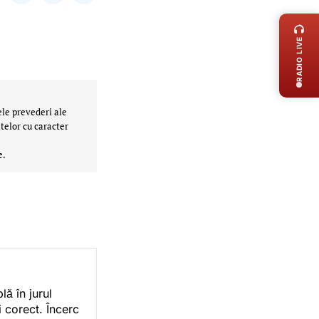
LIVE 
RADIO LIVE
ele prevederi ale
telor cu caracter
e.
ă în jurul
i corect. Încerc