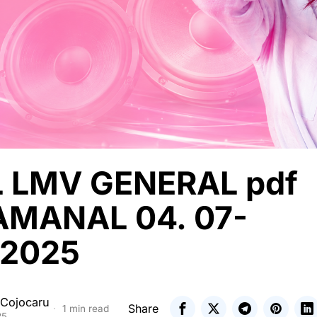
 LMV GENERAL pdf
MANAL 04. 07-
.2025
 Cojocaru
Share
1 min read
25