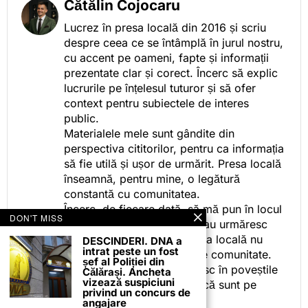
Cătălin Cojocaru
Lucrez în presa locală din 2016 și scriu
despre ceea ce se întâmplă în jurul nostru,
cu accent pe oameni, fapte și informații
prezentate clar și corect. Încerc să explic
lucrurile pe înțelesul tuturor și să ofer
context pentru subiectele de interes
public.
Materialele mele sunt gândite din
perspectiva cititorilor, pentru ca informația
să fie utilă și ușor de urmărit. Presa locală
înseamnă, pentru mine, o legătură
constantă cu comunitatea.
Încerc, de fiecare dată, să mă pun în locul
DON'T MISS
celor care citesc, privesc sau urmăresc
ceea ce fac. Pentru că presa locală nu
DESCINDERI. DNA a
intrat peste un fost
este despre mine, ci despre comunitate.
șef al Poliției din
Iar dacă oamenii se regăsesc în poveștile
Călărași. Ancheta
vizează suspiciuni
pe care le spun, înseamnă că sunt pe
privind un concurs de
drumul bun.
angajare