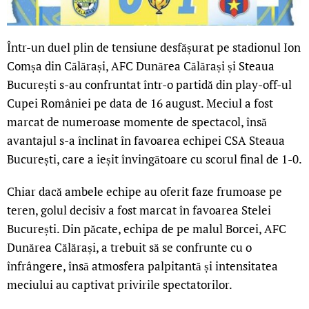
Într-un duel plin de tensiune desfășurat pe stadionul Ion
Comșa din Călărași, AFC Dunărea Călărași și Steaua
București s-au confruntat într-o partidă din play-off-ul
Cupei României pe data de 16 august. Meciul a fost
marcat de numeroase momente de spectacol, însă
avantajul s-a înclinat în favoarea echipei CSA Steaua
București, care a ieșit învingătoare cu scorul final de 1-0.
Chiar dacă ambele echipe au oferit faze frumoase pe
teren, golul decisiv a fost marcat în favoarea Stelei
București. Din păcate, echipa de pe malul Borcei, AFC
Dunărea Călărași, a trebuit să se confrunte cu o
înfrângere, însă atmosfera palpitantă și intensitatea
meciului au captivat privirile spectatorilor.