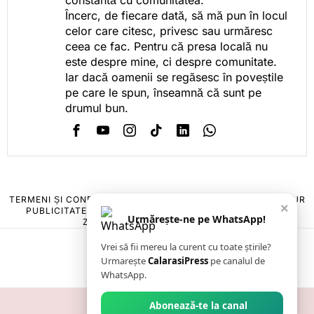
constantă cu comunitatea.
Încerc, de fiecare dată, să mă pun în locul
celor care citesc, privesc sau urmăresc
ceea ce fac. Pentru că presa locală nu
este despre mine, ci despre comunitate.
Iar dacă oamenii se regăsesc în poveștile
pe care le spun, înseamnă că sunt pe
drumul bun.
TERMENI ȘI CONDIȚII
COOKIES
POLITICA DE ANULARE & RETUR
×
PUBLICITATE ONLINE & TIPĂRITĂ
DESPRE NOI
CONTACT
Urmărește-ne pe WhatsApp!
ZIARUL ANUNȚUL CĂLĂRĂȘEAN
Vrei să fii mereu la curent cu toate știrile?
Urmarește
CalarasiPress
pe canalul de
WhatsApp.
Abonează-te la canal