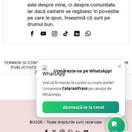
este despre mine, ci despre comunitate.
Iar dacă oamenii se regăsesc în poveștile
pe care le spun, înseamnă că sunt pe
drumul bun.
TERMENI ȘI CONDIȚII
COOKIES
POLITICA DE ANULARE & RETUR
×
PUBLICITATE ONLINE & TIPĂRITĂ
DESPRE NOI
CONTACT
Urmărește-ne pe WhatsApp!
ZIARUL ANUNȚUL CĂLĂRĂȘEAN
Vrei să fii mereu la curent cu toate știrile?
Urmarește
CalarasiPress
pe canalul de
WhatsApp.
Abonează-te la canal
©
2026
- Toate drepturile sunt rezervate.