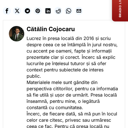
RADIO LIVE
Cătălin Cojocaru
Lucrez în presa locală din 2016 și scriu
despre ceea ce se întâmplă în jurul nostru,
cu accent pe oameni, fapte și informații
prezentate clar și corect. Încerc să explic
lucrurile pe înțelesul tuturor și să ofer
context pentru subiectele de interes
public.
Materialele mele sunt gândite din
perspectiva cititorilor, pentru ca informația
să fie utilă și ușor de urmărit. Presa locală
înseamnă, pentru mine, o legătură
constantă cu comunitatea.
Încerc, de fiecare dată, să mă pun în locul
celor care citesc, privesc sau urmăresc
ceea ce fac. Pentru că presa locală nu