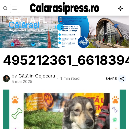
495212361_661839
by
Cătălin Cojocaru
1 min read
SHARE
5 mai 2025