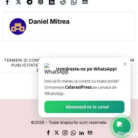
Daniel Mitrea
TERMENI ȘI CONDIȚII
COOKIES
POLITICA DE ANULARE & RETUR
×
PUBLICITATE ONLINE & TIPĂRITĂ
DESPRE NOI
CONTACT
Urmărește-ne pe WhatsApp!
ZIARUL ANUNȚUL CĂLĂRĂȘEAN
Vrei să fii mereu la curent cu toate știrile?
Urmarește
CalarasiPress
pe canalul de
WhatsApp.
Abonează-te la canal
©
2026
- Toate drepturile sunt rezervate.