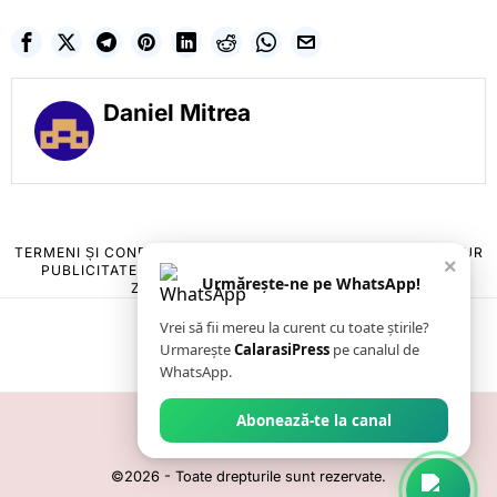
Daniel Mitrea
TERMENI ȘI CONDIȚII
COOKIES
POLITICA DE ANULARE & RETUR
×
PUBLICITATE ONLINE & TIPĂRITĂ
DESPRE NOI
CONTACT
Urmărește-ne pe WhatsApp!
ZIARUL ANUNȚUL CĂLĂRĂȘEAN
Vrei să fii mereu la curent cu toate știrile?
Urmarește
CalarasiPress
pe canalul de
WhatsApp.
Abonează-te la canal
©
2026
- Toate drepturile sunt rezervate.