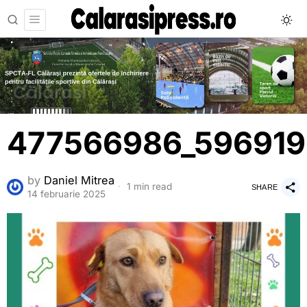
477566986_59691
by
Daniel Mitrea
1 min read
SHARE
14 februarie 2025