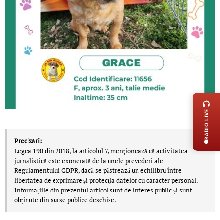
LIVE 
RADIO LIVE
Precizări:
Legea 190 din 2018, la articolul 7, menţionează că activitatea
jurnalistică este exonerată de la unele prevederi ale
Regulamentului GDPR, dacă se păstrează un echilibru între
libertatea de exprimare şi protecţia datelor cu caracter personal.
Informațiile din prezentul articol sunt de interes public și sunt
obținute din surse publice deschise.