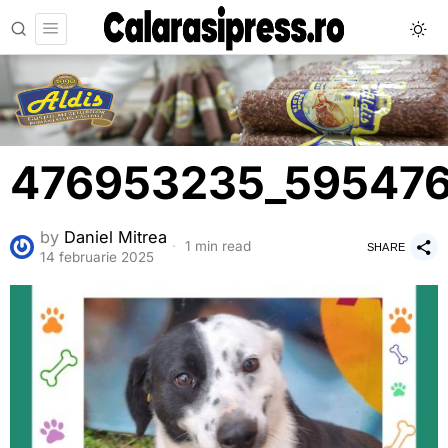
476953235_595476
by
Daniel Mitrea
1 min read
SHARE
14 februarie 2025