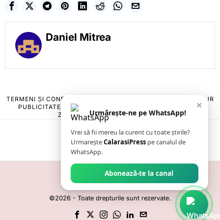
Daniel Mitrea
TERMENI ȘI CONDIȚII
COOKIES
POLITICA DE ANULARE & RETUR
×
PUBLICITATE ONLINE & TIPĂRITĂ
DESPRE NOI
CONTACT
Urmărește-ne pe WhatsApp!
ZIARUL ANUNȚUL CĂLĂRĂȘEAN
Vrei să fii mereu la curent cu toate știrile?
Urmarește
CalarasiPress
pe canalul de
WhatsApp.
Abonează-te la canal
©
2026
- Toate drepturile sunt rezervate.