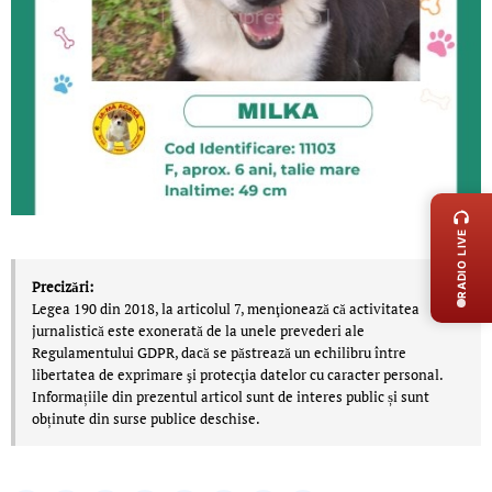
LIVE 
RADIO LIVE
Precizări:
Legea 190 din 2018, la articolul 7, menţionează că activitatea
jurnalistică este exonerată de la unele prevederi ale
Regulamentului GDPR, dacă se păstrează un echilibru între
libertatea de exprimare şi protecţia datelor cu caracter personal.
Informațiile din prezentul articol sunt de interes public și sunt
obținute din surse publice deschise.