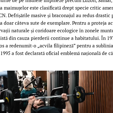
urile de pe insulele filipineze precum Luzon, Samar, 
 maimuțelor este clasificată drept specie critic amen
CN. Defrișările masive și braconajul au redus drastic 
la doar câteva sute de exemplare. Pentru a proteja ac
rvații naturale și coridoare ecologice în zonele munt
istă din cauza pierderii continue a habitatului. În 19
s a redenumit-o „acvila filipineză” pentru a sublini
n 1995 a fost declarată oficial emblemă națională de c