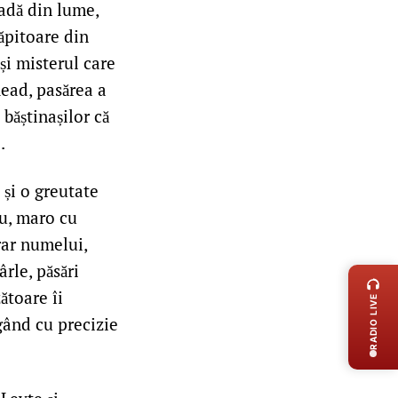
radă din lume,
ăpitoare din
 și misterul care
ead, pasărea a
băștinașilor că
.
 și o greutate
ău, maro cu
rar numelui,
LIVE 
rle, păsări
ătoare îi
RADIO LIVE
gând cu precizie