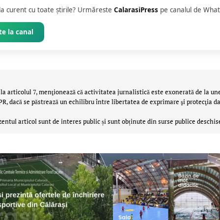
 la curent cu toate știrile? Urmăreste
CalarasiPress
pe canalul de What
e la canal
la articolul 7, menţionează că activitatea jurnalistică este exonerată de la un
 dacă se păstrează un echilibru între libertatea de exprimare şi protecţia da
zentul articol sunt de interes public și sunt obținute din surse publice deschis