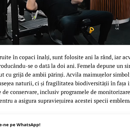
uite în copaci înalți, sunt folosite ani la rând, iar ac
ducându-se o dată la doi ani. Femela depune un sin
ut cu grijă de ambii părinți. Acvila maimuțelor simbo
ețea naturii, ci și fragilitatea biodiversității în fața
e de conservare, inclusiv programele de monitorizare 
entru a asigura supraviețuirea acestei specii emblem
e-ne pe WhatsApp!