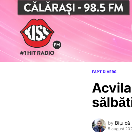
FAPT DIVERS
Acvila
sălbăt
by
Bițuică
5 august 20