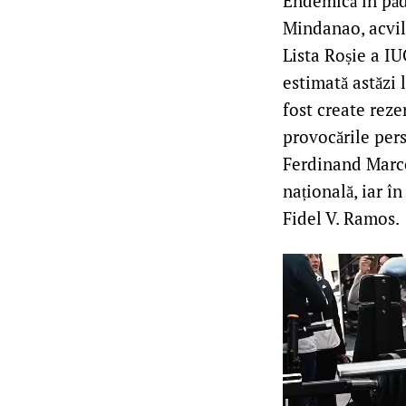
Endemică în păd
Mindanao, acvila
Lista Roșie a IU
estimată astăzi 
fost create reze
provocările pers
Ferdinand Marco
națională, iar î
Fidel V. Ramos.