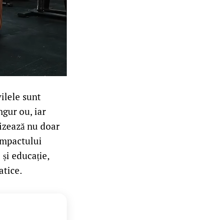
vilele sunt
gur ou, iar
lizează nu doar
 impactului
și educație,
atice.