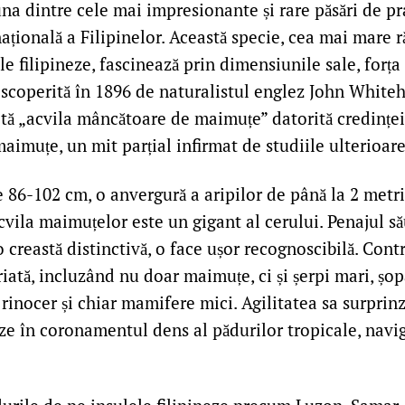
 una dintre cele mai impresionante și rare păsări de p
țională a Filipinelor. Această specie, cea mai mare r
le filipineze, fascinează prin dimensiunile sale, forța
escoperită în 1896 de naturalistul englez John Whiteh
ită „acvila mâncătoare de maimuțe” datorită credinței 
aimuțe, un mit parțial infirmat de studiile ulterioare
86-102 cm, o anvergură a aripilor de până la 2 metri
 acvila maimuțelor este un gigant al cerului. Penajul s
o creastă distinctivă, o face ușor recognoscibilă. Cont
riată, incluzând nu doar maimuțe, ci și șerpi mari, șopâ
rinocer și chiar mamifere mici. Agilitatea sa surprinz
ze în coronamentul dens al pădurilor tropicale, navi