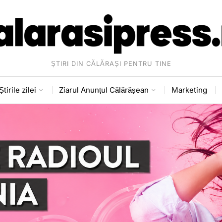
ȘTIRI DIN CĂLĂRAȘI PENTRU TINE
Știrile zilei
Ziarul Anunțul Călărășean
Marketing