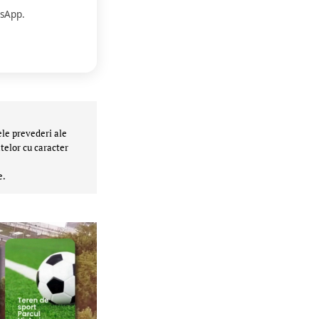
sApp.
ele prevederi ale
telor cu caracter
e.