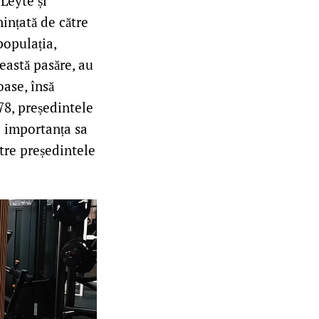
Leyte și
ințată de către
populația,
eastă pasăre, au
oase, însă
78, președintele
a importanța sa
ătre președintele