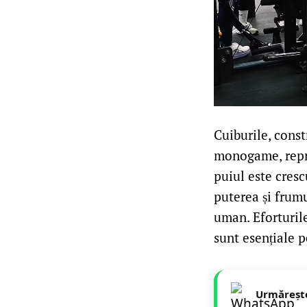
Cuiburile, constr
monogame, repro
puiul este cresc
puterea și frumus
uman. Eforturil
sunt esențiale p
Urmăreșt