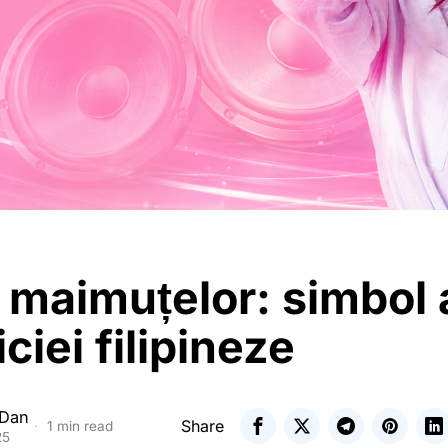
 maimuțelor: simbol 
iciei filipineze
 Dan
Share
1 min read
25