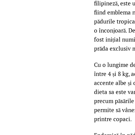
filipineză, este
fiind emblema na
pădurile tropica
o înconjoară. D
fost inițial num
prăda exclusiv m
Cu o lungime de 
între 4 și 8 kg,
accente albe și 
dieta sa este va
precum păsările 
permite să vâne
printre copaci.