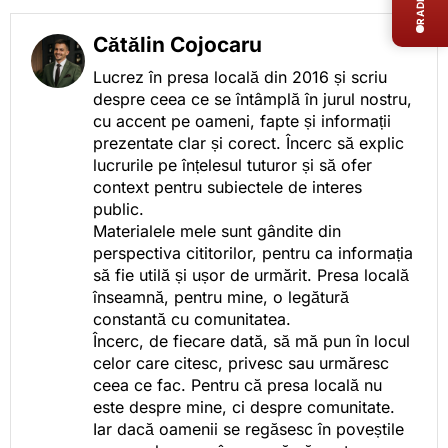
Cătălin Cojocaru
Lucrez în presa locală din 2016 și scriu
despre ceea ce se întâmplă în jurul nostru,
cu accent pe oameni, fapte și informații
prezentate clar și corect. Încerc să explic
lucrurile pe înțelesul tuturor și să ofer
context pentru subiectele de interes
public.
Materialele mele sunt gândite din
perspectiva cititorilor, pentru ca informația
să fie utilă și ușor de urmărit. Presa locală
înseamnă, pentru mine, o legătură
constantă cu comunitatea.
Încerc, de fiecare dată, să mă pun în locul
celor care citesc, privesc sau urmăresc
ceea ce fac. Pentru că presa locală nu
este despre mine, ci despre comunitate.
Iar dacă oamenii se regăsesc în poveștile