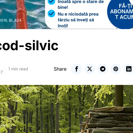
od-silvic
Share
1 min read
17