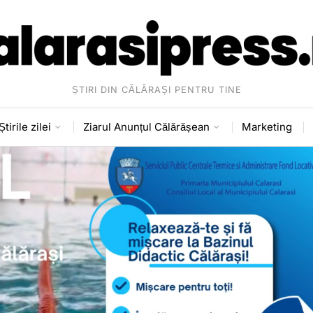
ȘTIRI DIN CĂLĂRAȘI PENTRU TINE
Știrile zilei
Ziarul Anunțul Călărășean
Marketing