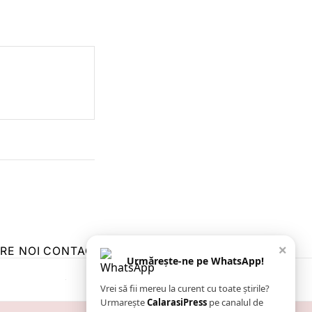
×
RE NOI
CONTACT
ZIARUL ANUNȚUL CĂLĂRĂȘEAN
Urmărește-ne pe WhatsApp!
Vrei să fii mereu la curent cu toate știrile?
Urmarește
CalarasiPress
pe canalul de