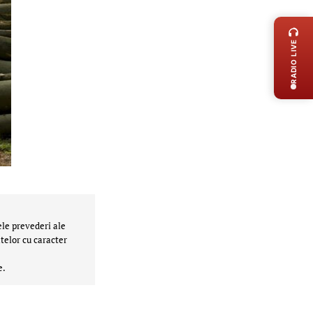
LIVE 
RADIO LIVE
ele prevederi ale
telor cu caracter
e.