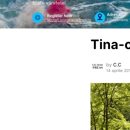
Tina-c
by
C.C
14 aprilie 20