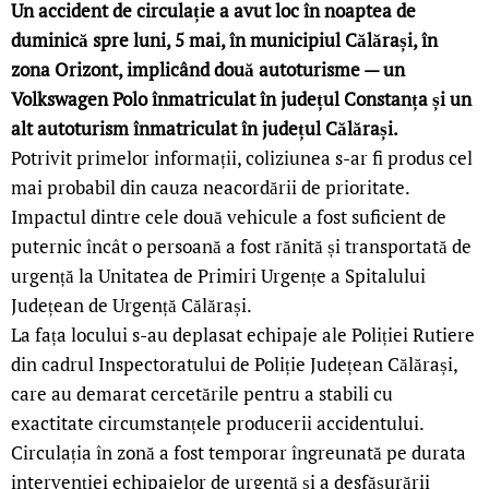
Un accident de circulație a avut loc în noaptea de
duminică spre luni, 5 mai, în municipiul Călărași, în
zona Orizont, implicând două autoturisme — un
Volkswagen Polo înmatriculat în județul Constanța și un
alt autoturism înmatriculat în județul Călărași.
Potrivit primelor informații, coliziunea s-ar fi produs cel
mai probabil din cauza neacordării de prioritate.
Impactul dintre cele două vehicule a fost suficient de
puternic încât o persoană a fost rănită și transportată de
urgență la Unitatea de Primiri Urgențe a Spitalului
Județean de Urgență Călărași.
La fața locului s-au deplasat echipaje ale Poliției Rutiere
din cadrul Inspectoratului de Poliție Județean Călărași,
care au demarat cercetările pentru a stabili cu
exactitate circumstanțele producerii accidentului.
Circulația în zonă a fost temporar îngreunată pe durata
intervenției echipajelor de urgență și a desfășurării