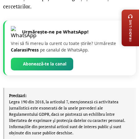
LIVE 
cercetărilor.
RADIO LIVE
Urmărește-ne pe WhatsApp!
Vrei să fii mereu la curent cu toate știrile? Urmăreste
CalarasiPress
pe canalul de WhatsApp.
Abonează-te la canal
Precizări:
Legea 190 din 2018, la articolul 7, menţionează că activitatea
jurnalistică este exonerată de la unele prevederi ale
Regulamentului GDPR, dacă se păstrează un echilibru între
libertatea de exprimare şi protecţia datelor cu caracter personal.
Informațiile din prezentul articol sunt de interes public și sunt
obținute din surse publice deschise.