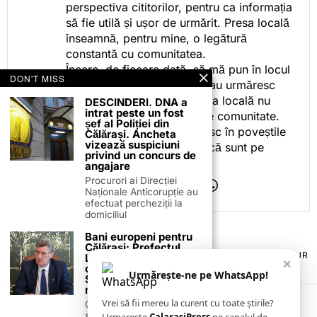
perspectiva cititorilor, pentru ca informația
să fie utilă și ușor de urmărit. Presa locală
înseamnă, pentru mine, o legătură
constantă cu comunitatea.
Încerc, de fiecare dată, să mă pun în locul
DON'T MISS
celor care citesc, privesc sau urmăresc
ceea ce fac. Pentru că presa locală nu
DESCINDERI. DNA a
intrat peste un fost
este despre mine, ci despre comunitate.
șef al Poliției din
Iar dacă oamenii se regăsesc în poveștile
Călărași. Ancheta
vizează suspiciuni
pe care le spun, înseamnă că sunt pe
privind un concurs de
drumul bun.
angajare
Procurori ai Direcției
Naționale Anticorupție au
efectuat percheziții la
domiciliul
Bani europeni pentru
Călărași: Prefectul
TERMENI ȘI CONDIȚII
COOKIES
POLITICA DE ANULARE & RETUR
Laurențiu State anunță
×
PUBLICITATE ONLINE & TIPĂRITĂ
DESPRE NOI
CONTACT
colaborarea cu ADR
Urmărește-ne pe WhatsApp!
Sud-Muntenia pentru
ZIARUL ANUNȚUL CĂLĂRĂȘEAN
noi finanțări
Vrei să fii mereu la curent cu toate știrile?
Călărașul se pregătește
să intre pe harta