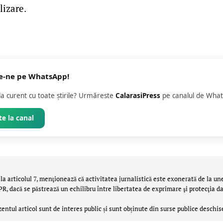
lizare.
e-ne pe WhatsApp!
 la curent cu toate știrile? Urmăreste
CalarasiPress
pe canalul de What
e la canal
la articolul 7, menţionează că activitatea jurnalistică este exonerată de la un
 dacă se păstrează un echilibru între libertatea de exprimare şi protecţia da
zentul articol sunt de interes public și sunt obținute din surse publice deschis