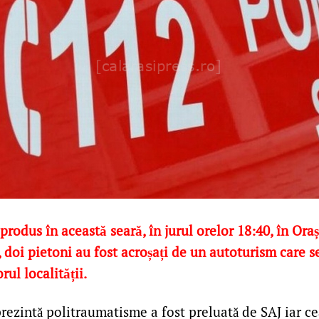
 produs în această seară, în jurul orelor 18:40, în Ora
, doi pietoni au fost acroșați de un autoturism care 
rul localității.
rezintă politraumatisme a fost preluată de SAJ iar ce