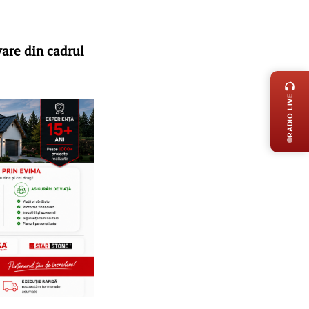
vare din cadrul
LIVE 
RADIO LIVE