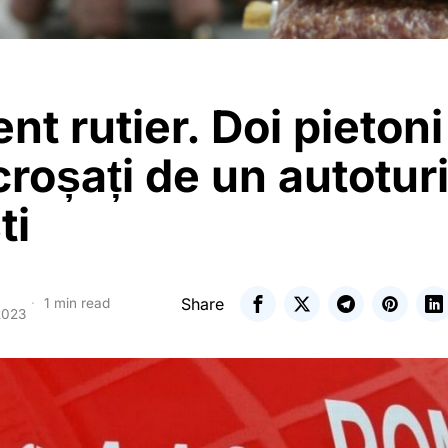
nt rutier. Doi pietoni
croșați de un autotur
ti
Share
1 min read
2023