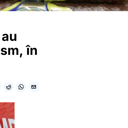
 au
ism, în