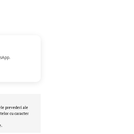
sApp.
ele prevederi ale
telor cu caracter
e.