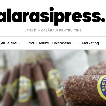
ȘTIRI DIN CĂLĂRAȘI PENTRU TINE
Știrile zilei
Ziarul Anunțul Călărășean
Marketing