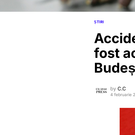
ȘTIRI
Accide
fost a
Budeș
by
C.C
4 februarie 