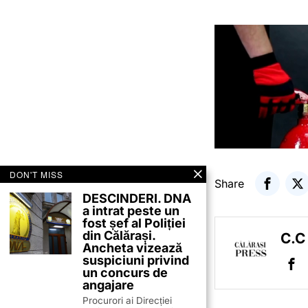
DON'T MISS
Share
DESCINDERI. DNA
a intrat peste un
fost șef al Poliției
din Călărași.
C.C
Ancheta vizează
suspiciuni privind
un concurs de
angajare
Procurori ai Direcției