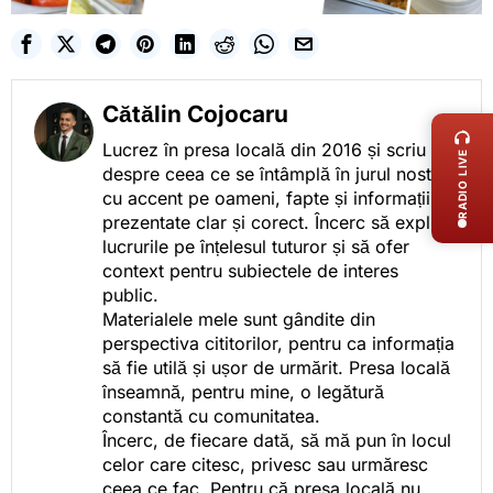
LIVE 
Cătălin Cojocaru
Lucrez în presa locală din 2016 și scriu
RADIO LIVE
despre ceea ce se întâmplă în jurul nostru,
cu accent pe oameni, fapte și informații
prezentate clar și corect. Încerc să explic
lucrurile pe înțelesul tuturor și să ofer
context pentru subiectele de interes
public.
Materialele mele sunt gândite din
perspectiva cititorilor, pentru ca informația
să fie utilă și ușor de urmărit. Presa locală
înseamnă, pentru mine, o legătură
constantă cu comunitatea.
Încerc, de fiecare dată, să mă pun în locul
celor care citesc, privesc sau urmăresc
ceea ce fac. Pentru că presa locală nu