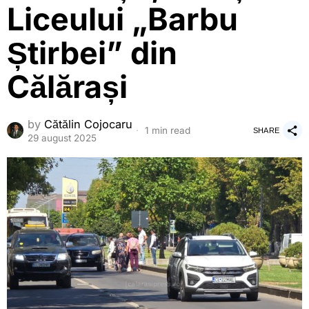
Liceului „Barbu
Știrbei” din
Călărași
by
Cătălin Cojocaru
1 min read
SHARE
29 august 2025