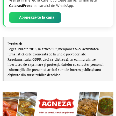
Vrei să fii mereu la curent cu toate știrile? Urmăreste
CalarasiPress
pe canalul de WhatsApp.
Abonează-te la canal
Precizări:
Legea 190 din 2018, la articolul 7, menţionează că activitatea
jurnalistică este exonerată de la unele prevederi ale
Regulamentului GDPR, dacă se păstrează un echilibru între
libertatea de exprimare şi protecţia datelor cu caracter personal.
Informațiile din prezentul articol sunt de interes public și sunt
obținute din surse publice deschise.