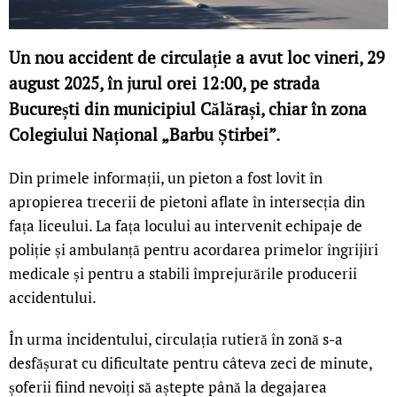
Un nou accident de circulație a avut loc vineri, 29
august 2025, în jurul orei 12:00, pe strada
București din municipiul Călărași, chiar în zona
Colegiului Național „Barbu Știrbei”.
Din primele informații, un pieton a fost lovit în
apropierea trecerii de pietoni aflate în intersecția din
fața liceului. La fața locului au intervenit echipaje de
poliție și ambulanță pentru acordarea primelor îngrijiri
medicale și pentru a stabili împrejurările producerii
accidentului.
În urma incidentului, circulația rutieră în zonă s-a
desfășurat cu dificultate pentru câteva zeci de minute,
șoferii fiind nevoiți să aștepte până la degajarea