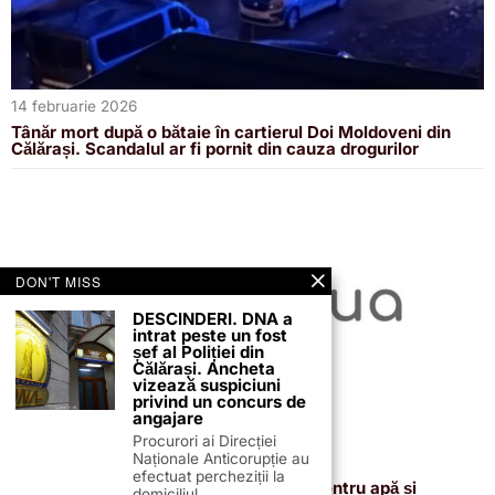
14 februarie 2026
Tânăr mort după o bătaie în cartierul Doi Moldoveni din
Călărași. Scandalul ar fi pornit din cauza drogurilor
DON'T MISS
DESCINDERI. DNA a
intrat peste un fost
șef al Poliției din
Călărași. Ancheta
vizează suspiciuni
privind un concurs de
angajare
Procurori ai Direcției
Naționale Anticorupție au
13 februarie 2026
efectuat percheziții la
Proiectul de 400 de milioane de euro pentru apă și
domiciliul