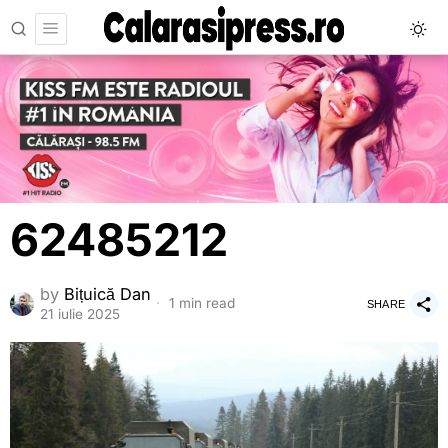
62485212
by
Bițuică Dan
1 min read
SHARE
21 iulie 2025