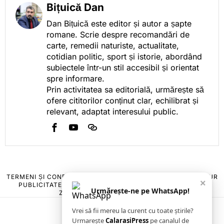
Bițuică Dan
Dan Bițuică este editor și autor a șapte
romane. Scrie despre recomandări de
carte, remedii naturiste, actualitate,
cotidian politic, sport și istorie, abordând
subiectele într-un stil accesibil și orientat
spre informare.
Prin activitatea sa editorială, urmărește să
ofere cititorilor conținut clar, echilibrat și
relevant, adaptat interesului public.
TERMENI ȘI CONDIȚII
COOKIES
POLITICA DE ANULARE & RETUR
×
PUBLICITATE ONLINE & TIPĂRITĂ
DESPRE NOI
CONTACT
Urmărește-ne pe WhatsApp!
ZIARUL ANUNȚUL CĂLĂRĂȘEAN
Vrei să fii mereu la curent cu toate știrile?
Urmarește
CalarasiPress
pe canalul de