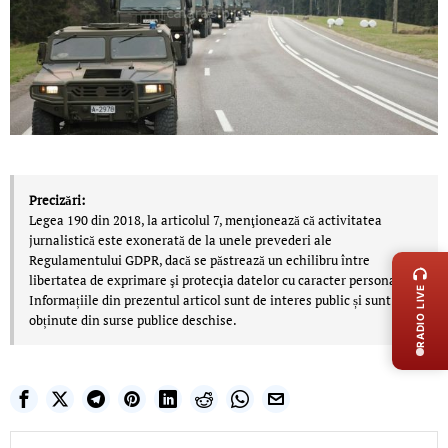
Precizări:
Legea 190 din 2018, la articolul 7, menţionează că activitatea
LIVE 
jurnalistică este exonerată de la unele prevederi ale
Regulamentului GDPR, dacă se păstrează un echilibru între
libertatea de exprimare şi protecţia datelor cu caracter personal.
RADIO LIVE
Informațiile din prezentul articol sunt de interes public și sunt
obținute din surse publice deschise.