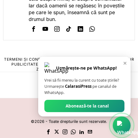
Iar dacă oamenii se regăsesc în poveștile
pe care le spun, înseamnă că sunt pe
drumul bun.
TERMENI ȘI CONDIȚII
COOKIES
POLITICA DE ANULARE & RETUR
×
PUBLICITATE ONLINE & TIPĂRITĂ
DESPRE NOI
CONTACT
Urmărește-ne pe WhatsApp!
ZIARUL ANUNȚUL CĂLĂRĂȘEAN
Vrei să fii mereu la curent cu toate știrile?
Urmarește
CalarasiPress
pe canalul de
WhatsApp.
Abonează-te la canal
©
2026
- Toate drepturile sunt rezervate.