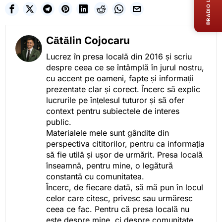
RADIO LIVE
Cătălin Cojocaru
Lucrez în presa locală din 2016 și scriu
despre ceea ce se întâmplă în jurul nostru,
cu accent pe oameni, fapte și informații
prezentate clar și corect. Încerc să explic
lucrurile pe înțelesul tuturor și să ofer
context pentru subiectele de interes
public.
Materialele mele sunt gândite din
perspectiva cititorilor, pentru ca informația
să fie utilă și ușor de urmărit. Presa locală
înseamnă, pentru mine, o legătură
constantă cu comunitatea.
Încerc, de fiecare dată, să mă pun în locul
celor care citesc, privesc sau urmăresc
ceea ce fac. Pentru că presa locală nu
este despre mine, ci despre comunitate.