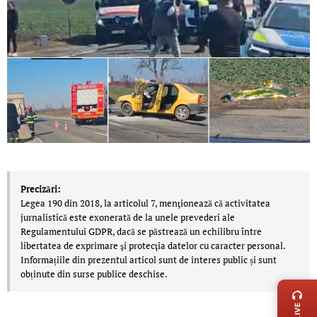
Precizări:
Legea 190 din 2018, la articolul 7, menţionează că activitatea
jurnalistică este exonerată de la unele prevederi ale
Regulamentului GDPR, dacă se păstrează un echilibru între
libertatea de exprimare şi protecţia datelor cu caracter personal.
Informațiile din prezentul articol sunt de interes public și sunt
LIVE 
obținute din surse publice deschise.