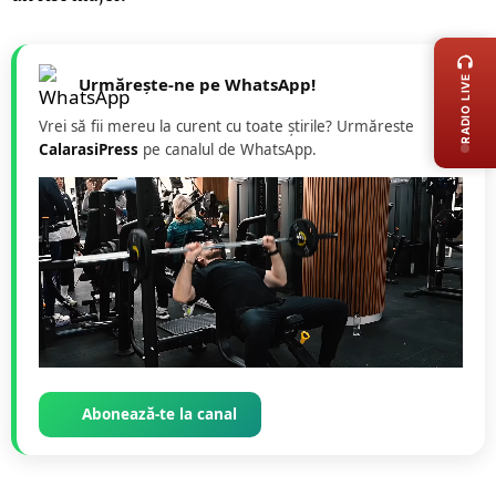
LIVE 
RADIO LIVE
Urmărește-ne pe WhatsApp!
Vrei să fii mereu la curent cu toate știrile? Urmăreste
CalarasiPress
pe canalul de WhatsApp.
Abonează-te la canal