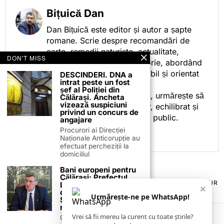
Bițuică Dan
Dan Bițuică este editor și autor a șapte
romane. Scrie despre recomandări de
carte, remedii naturiste, actualitate,
DON'T MISS
cotidian politic, sport și istorie, abordând
subiectele într-un stil accesibil și orientat
DESCINDERI. DNA a
intrat peste un fost
spre informare.
șef al Poliției din
Prin activitatea sa editorială, urmărește să
Călărași. Ancheta
vizează suspiciuni
ofere cititorilor conținut clar, echilibrat și
privind un concurs de
relevant, adaptat interesului public.
angajare
Procurori ai Direcției
Naționale Anticorupție au
efectuat percheziții la
domiciliul
Bani europeni pentru
Călărași: Prefectul
TERMENI ȘI CONDIȚII
COOKIES
POLITICA DE ANULARE & RETUR
Laurențiu State anunță
×
PUBLICITATE ONLINE & TIPĂRITĂ
DESPRE NOI
CONTACT
colaborarea cu ADR
Urmărește-ne pe WhatsApp!
Sud-Muntenia pentru
ZIARUL ANUNȚUL CĂLĂRĂȘEAN
noi finanțări
Vrei să fii mereu la curent cu toate știrile?
Călărașul se pregătește