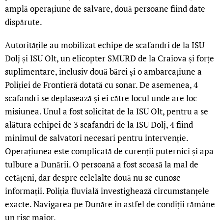
amplă operațiune de salvare, două persoane fiind date
dispărute.
Autoritățile au mobilizat echipe de scafandri de la ISU
Dolj și ISU Olt, un elicopter SMURD de la Craiova și forțe
suplimentare, inclusiv două bărci și o ambarcațiune a
Poliției de Frontieră dotată cu sonar. De asemenea, 4
scafandri se deplasează și ei către locul unde are loc
misiunea. Unul a fost solicitat de la ISU Olt, pentru a se
alătura echipei de 3 scafandri de la ISU Dolj, 4 fiind
minimul de salvatori necesari pentru intervenție.
Operațiunea este complicată de curenții puternici și apa
tulbure a Dunării. O persoană a fost scoasă la mal de
cetățeni, dar despre celelalte două nu se cunosc
informații. Poliția fluvială investighează circumstanțele
exacte. Navigarea pe Dunăre în astfel de condiții rămâne
un risc major.