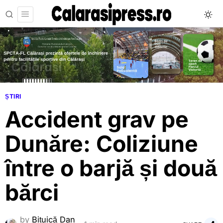
ȘTIRI
Accident grav pe
Dunăre: Coliziune
între o barjă și două
bărci
by
Bițuică Dan