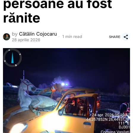
persoane au fost
rănite
by
Cătălin Cojocaru
1 min read
SHARE
28 aprilie 2026