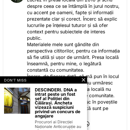
despre ceea ce se întâmplă în jurul nostru,
cu accent pe oameni, fapte și informații
prezentate clar și corect. Încerc să explic
lucrurile pe înțelesul tuturor și să ofer
context pentru subiectele de interes
public.
Materialele mele sunt gândite din
perspectiva cititorilor, pentru ca informația
să fie utilă și ușor de urmărit. Presa locală
înseamnă, pentru mine, o legătură
constantă cu comunitatea.
Încerc, de fiecare dată, să mă pun în locul
DON'T MISS
celor care citesc, privesc sau urmăresc
ceea ce fac. Pentru că presa locală nu
DESCINDERI. DNA a
intrat peste un fost
este despre mine, ci despre comunitate.
șef al Poliției din
Iar dacă oamenii se regăsesc în poveștile
Călărași. Ancheta
vizează suspiciuni
pe care le spun, înseamnă că sunt pe
privind un concurs de
drumul bun.
angajare
Procurori ai Direcției
Naționale Anticorupție au