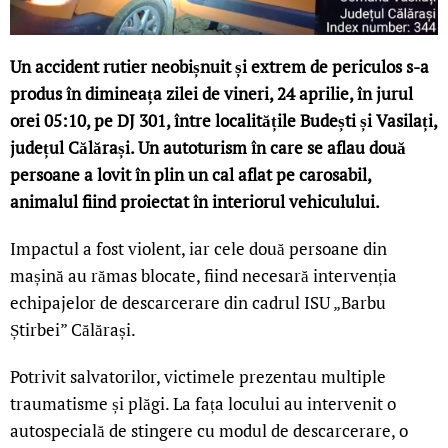
Un accident rutier neobișnuit și extrem de periculos s-a
produs în dimineața zilei de vineri, 24 aprilie, în jurul
orei 05:10, pe DJ 301, între localitățile Budești și Vasilați,
județul Călărași. Un autoturism în care se aflau două
persoane a lovit în plin un cal aflat pe carosabil,
animalul fiind proiectat în interiorul vehiculului.
Impactul a fost violent, iar cele două persoane din
mașină au rămas blocate, fiind necesară intervenția
echipajelor de descarcerare din cadrul ISU „Barbu
Știrbei” Călărași.
Potrivit salvatorilor, victimele prezentau multiple
traumatisme și plăgi. La fața locului au intervenit o
autospecială de stingere cu modul de descarcerare, o