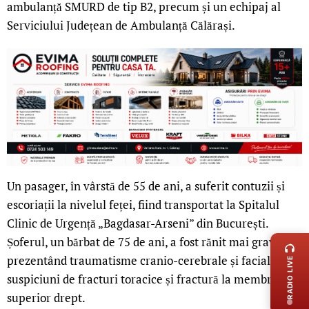
ambulanță SMURD de tip B2, precum și un echipaj al
Serviciului Județean de Ambulanță Călărași.
Un pasager, în vârstă de 55 de ani, a suferit contuzii și
escoriații la nivelul feței, fiind transportat la Spitalul
Clinic de Urgență „Bagdasar-Arseni” din București.
LIVE 
Șoferul, un bărbat de 75 de ani, a fost rănit mai grav,
prezentând traumatisme cranio-cerebrale și faciale,
RADIO LIVE
suspiciuni de fracturi toracice și fractură la membrul
superior drept.