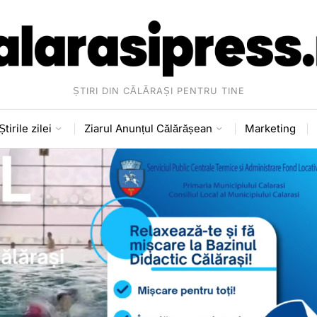
ȘTIRI DIN CĂLĂRAȘI PENTRU TINE
Știrile zilei
Ziarul Anunțul Călărășean
Marketing