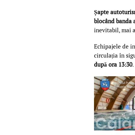
Șapte autoturi
blocând banda 
inevitabil, mai a
Echipajele de in
circulația în si
după ora 13:30
.