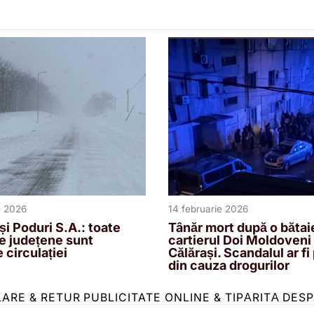
e 2026
14 februarie 2026
și Poduri S.A.: toate
Tânăr mort după o bătaie
e județene sunt
cartierul Doi Moldoveni
 circulației
Călărași. Scandalul ar fi
din cauza drogurilor
LARE & RETUR
PUBLICITATE ONLINE & TIPĂRITĂ
DESP