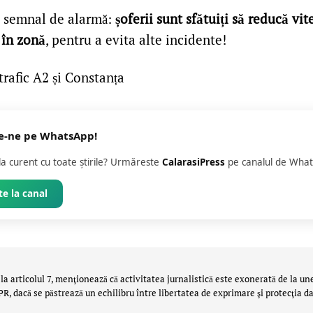
un semnal de alarmă:
șoferii sunt sfătuiți să reducă vit
 în zonă
, pentru a evita alte incidente!
rafic A2 și Constanța
e-ne pe WhatsApp!
 la curent cu toate știrile? Urmăreste
CalarasiPress
pe canalul de What
e la canal
la articolul 7, menţionează că activitatea jurnalistică este exonerată de la un
 dacă se păstrează un echilibru între libertatea de exprimare şi protecţia da