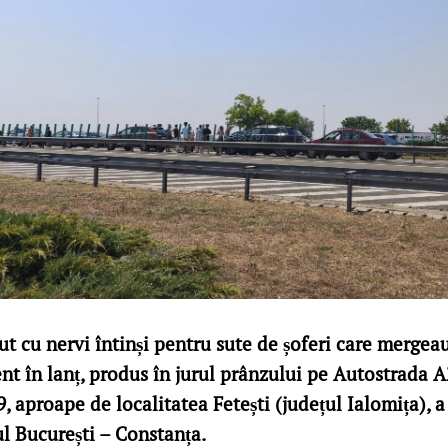
t cu nervi întinși pentru sute de șoferi care mergea
nt în lanț, produs în jurul prânzului pe Autostrada A
, aproape de localitatea Fetești (județul Ialomița), a
ul București – Constanța.