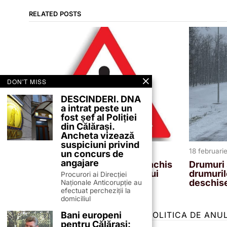
RELATED POSTS
DON'T MISS
DESCINDERI. DNA
a intrat peste un
fost șef al Poliției
din Călărași.
Ancheta vizează
suspiciuni privind
20 februarie 2026
18 februari
un concurs de
angajare
DJ403 Mânăstirea -Luica, închis
Drumuri 
temporar din cauza viscolului
drumuril
Procurori ai Direcției
deschise
Naționale Anticorupție au
efectuat percheziții la
domiciliul
Bani europeni
TERMENI ȘI CONDIȚII
COOKIES
POLITICA DE ANU
pentru Călărași: