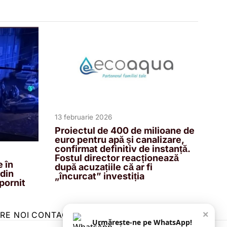
13 februarie 2026
Proiectul de 400 de milioane de
euro pentru apă și canalizare,
confirmat definitiv de instanță.
Fostul director reacționează
 în
după acuzațiile că ar fi
 din
„încurcat” investiția
 pornit
×
RE NOI
CONTACT
ZIARUL ANUNȚUL CĂLĂRĂȘEAN
Urmărește-ne pe WhatsApp!