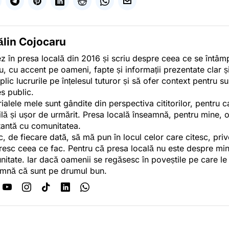
ălin Cojocaru
z în presa locală din 2016 și scriu despre ceea ce se întâmpl
u, cu accent pe oameni, fapte și informații prezentate clar ș
plic lucrurile pe înțelesul tuturor și să ofer context pentru s
es public.
ialele mele sunt gândite din perspectiva cititorilor, pentru c
tilă și ușor de urmărit. Presa locală înseamnă, pentru mine, 
antă cu comunitatea.
c, de fiecare dată, să mă pun în locul celor care citesc, pri
esc ceea ce fac. Pentru că presa locală nu este despre min
itate. Iar dacă oamenii se regăsesc în poveștile pe care le
mnă că sunt pe drumul bun.