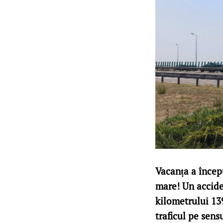
Vacanța a începu
mare! Un accide
kilometrului 139
traficul pe sens