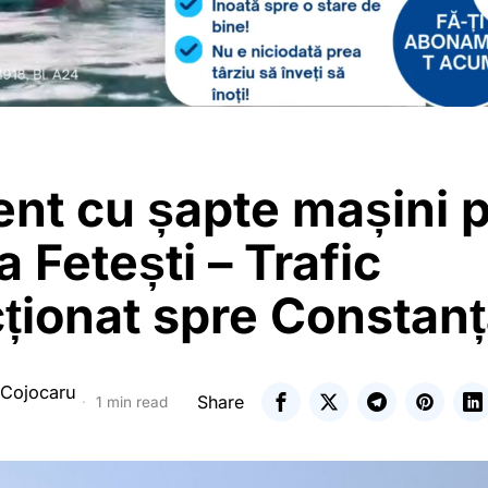
nt cu șapte mașini 
a Fetești – Trafic
cționat spre Constan
 Cojocaru
Share
1 min read