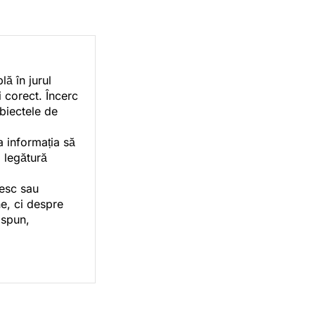
ă în jurul
i corect. Încerc
ubiectele de
a informația să
o legătură
vesc sau
e, ci despre
 spun,