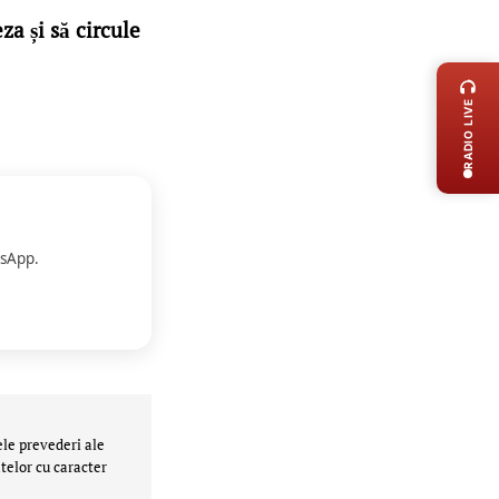
eza și să circule
LIVE 
RADIO LIVE
sApp.
ele prevederi ale
telor cu caracter