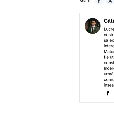
Share
Căt
Lucre
nostr
să ex
inter
Mater
fie u
const
Încer
urmăr
comun
însea