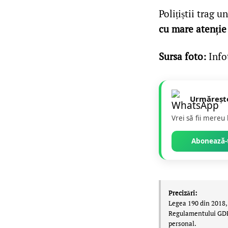
Polițiștii trag 
cu mare atenție
Sursa foto:
Infot
Urmăreșt
Vrei să fii mereu
Abonează-t
Precizări:
Legea 190 din 2018, 
Regulamentului GDPR,
personal.