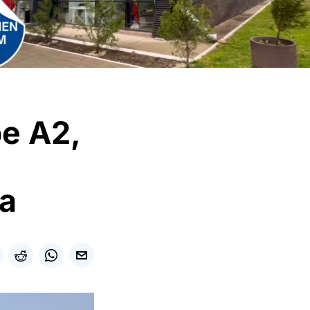
pe A2,
ța