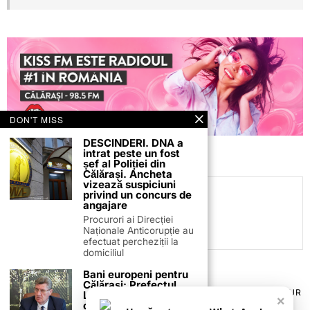
DON'T MISS
DESCINDERI. DNA a
intrat peste un fost
șef al Poliției din
Călărași. Ancheta
vizează suspiciuni
privind un concurs de
C.C
angajare
Procurori ai Direcției
Naționale Anticorupție au
efectuat percheziții la
domiciliul
Bani europeni pentru
Călărași: Prefectul
TERMENI ȘI CONDIȚII
COOKIES
POLITICA DE ANULARE & RETUR
Laurențiu State anunță
×
PUBLICITATE ONLINE & TIPĂRITĂ
DESPRE NOI
CONTACT
colaborarea cu ADR