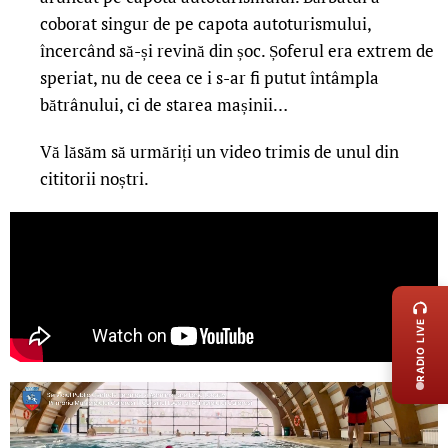
coborat singur de pe capota autoturismului,
încercând să-și revină din șoc. Șoferul era extrem de
speriat, nu de ceea ce i s-ar fi putut întâmpla
bătrânului, ci de starea mașinii…
Vă lăsăm să urmăriți un video trimis de unul din
cititorii noștri.
LIVE 
RADIO LIVE