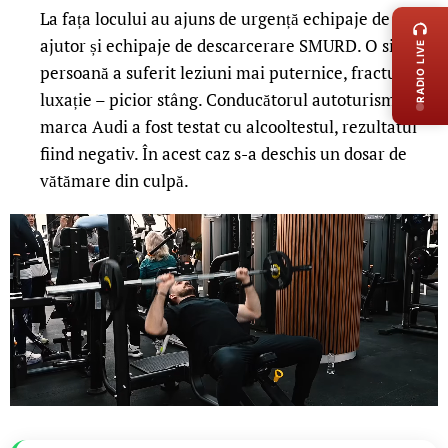
La fața locului au ajuns de urgență echipaje de prim
ajutor și echipaje de descarcerare SMURD. O singură
RADIO LIVE
persoană a suferit leziuni mai puternice, fractură –
luxație – picior stâng. Conducătorul autoturismului
marca Audi a fost testat cu alcooltestul, rezultatul
fiind negativ. În acest caz s-a deschis un dosar de
vătămare din culpă.