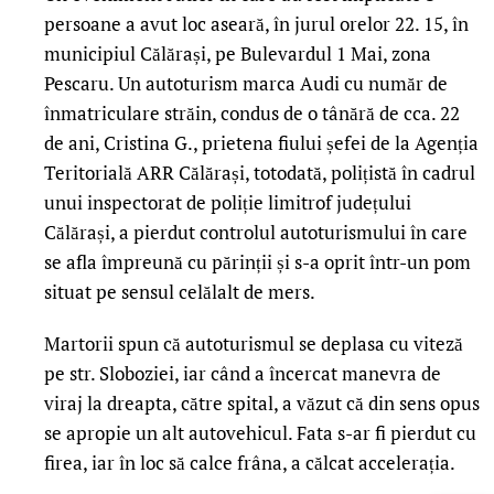
persoane a avut loc aseară, în jurul orelor 22. 15, în
municipiul Călărași, pe Bulevardul 1 Mai, zona
Pescaru. Un autoturism marca Audi cu număr de
înmatriculare străin, condus de o tânără de cca. 22
de ani, Cristina G., prietena fiului șefei de la Agenția
Teritorială ARR Călărași, totodată, polițistă în cadrul
unui inspectorat de poliție limitrof județului
Călărași, a pierdut controlul autoturismului în care
se afla împreună cu părinții și s-a oprit într-un pom
situat pe sensul celălalt de mers.
Martorii spun că autoturismul se deplasa cu viteză
pe str. Sloboziei, iar când a încercat manevra de
viraj la dreapta, către spital, a văzut că din sens opus
se apropie un alt autovehicul. Fata s-ar fi pierdut cu
firea, iar în loc să calce frâna, a călcat accelerația.
LIVE 