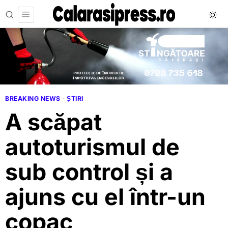
BREAKING NEWS
·
ȘTIRI
A scăpat
autoturismul de
sub control și a
ajuns cu el într-un
copac