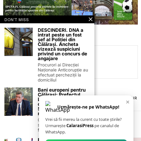
DON'T MISS
DESCINDERI. DNA a
intrat peste un fost
șef al Poliției din
Călărași. Ancheta
vizează suspiciuni
privind un concurs de
C.C
angajare
Procurori ai Direcției
Naționale Anticorupție au
efectuat percheziții la
domiciliul
Bani europeni pentru
Călărași: Prefectul
TERMENI ȘI CONDIȚII
COOKIES
POLITICA DE ANULARE & RETUR
Laurențiu State anunță
×
PUBLICITATE ONLINE & TIPĂRITĂ
DESPRE NOI
CONTACT
colaborarea cu ADR
Urmărește-ne pe WhatsApp!
ZIARUL ANUNȚUL CĂLĂRĂȘEAN
Sud-Muntenia pentru
noi finanțări
Vrei să fii mereu la curent cu toate știrile?
Călărașul se pregătește
să intre pe harta
Urmarește
CalarasiPress
pe canalul de
finanțărilor europene, cu
WhatsApp.
Expoziție de Artă