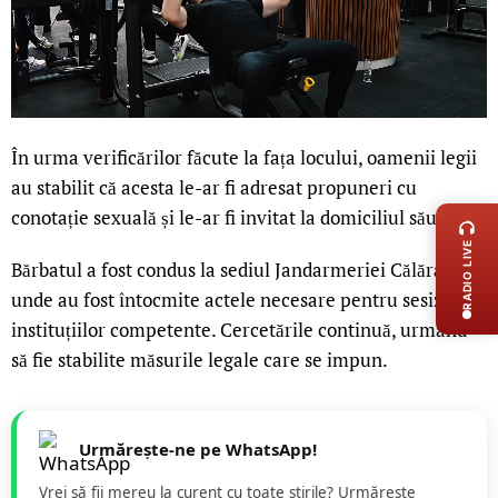
În urma verificărilor făcute la fața locului, oamenii legii
au stabilit că acesta le-ar fi adresat propuneri cu
LIVE 
conotație sexuală și le-ar fi invitat la domiciliul său.
RADIO LIVE
Bărbatul a fost condus la sediul Jandarmeriei Călărași,
unde au fost întocmite actele necesare pentru sesizarea
instituțiilor competente. Cercetările continuă, urmând
să fie stabilite măsurile legale care se impun.
Urmărește-ne pe WhatsApp!
Vrei să fii mereu la curent cu toate știrile? Urmăreste