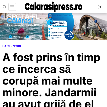
LA ZI
·
ȘTIRI
A fost prins în timp
ce încerca să
corupă mai multe
minore. Jandarmii
au avut grijă de el