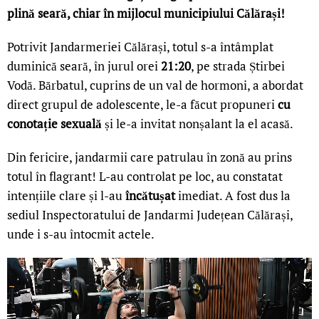
plină seară, chiar în mijlocul municipiului Călărași!
Potrivit Jandarmeriei Călărași, totul s-a întâmplat
duminică seară, în jurul orei
21:20
, pe strada Știrbei
Vodă. Bărbatul, cuprins de un val de hormoni, a abordat
direct grupul de adolescente, le-a făcut propuneri
cu
conotație sexuală
și le-a invitat nonșalant la el acasă.
Din fericire, jandarmii care patrulau în zonă au prins
totul în flagrant! L-au controlat pe loc, au constatat
intențiile clare și l-au
încătușat
imediat. A fost dus la
sediul Inspectoratului de Jandarmi Județean Călărași,
unde i s-au întocmit actele.