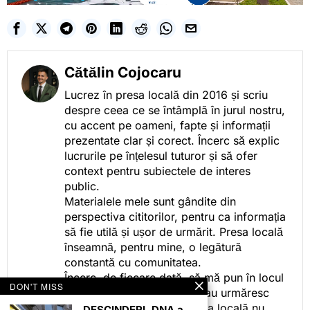
Cătălin Cojocaru
Lucrez în presa locală din 2016 și scriu
despre ceea ce se întâmplă în jurul nostru,
cu accent pe oameni, fapte și informații
prezentate clar și corect. Încerc să explic
lucrurile pe înțelesul tuturor și să ofer
context pentru subiectele de interes
public.
Materialele mele sunt gândite din
perspectiva cititorilor, pentru ca informația
să fie utilă și ușor de urmărit. Presa locală
înseamnă, pentru mine, o legătură
constantă cu comunitatea.
Încerc, de fiecare dată, să mă pun în locul
DON'T MISS
celor care citesc, privesc sau urmăresc
ceea ce fac. Pentru că presa locală nu
DESCINDERI. DNA a