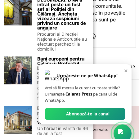
intrat peste un fost
este despre mine, ci despre comunitate.
șef al Poliției din
Iar dacă oamenii se regăsesc în poveștile
Călărași. Ancheta
vizează suspiciuni
pe care le spun, înseamnă că sunt pe
privind un concurs de
drumul bun.
angajare
Procurori ai Direcției
Naționale Anticorupție au
efectuat percheziții la
domiciliul
Bani europeni pentru
Călărași: Prefectul
TERMENI ȘI CONDIȚII
COOKIES
POLITICA DE ANULARE & RETUR
Laurențiu State anunță
×
PUBLICITATE ONLINE & TIPĂRITĂ
DESPRE NOI
CONTACT
colaborarea cu ADR
Urmărește-ne pe WhatsApp!
ZIARUL ANUNȚUL CĂLĂRĂȘEAN
Sud-Muntenia pentru
noi finanțări
Vrei să fii mereu la curent cu toate știrile?
Călărașul se pregătește
să intre pe harta
Urmarește
CalarasiPress
pe canalul de
finanțărilor europene, cu
WhatsApp.
Bărbat arestat
preventiv după ce și-
Abonează-te la canal
ar fi bătut mama în
vârstă de 73 de ani
Un bărbat în vârstă de 46
©
2026
- Toate drepturile sunt rezervate.
de ani a fost