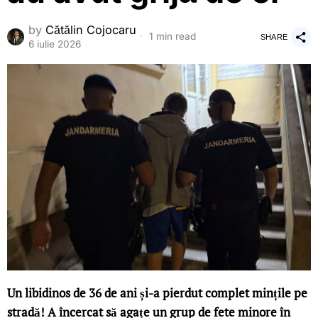
by
Cătălin Cojocaru
1 min read
SHARE
6 iulie 2026
Un libidinos de 36 de ani și-a pierdut complet mințile pe
stradă! A încercat să agațe un grup de fete minore în