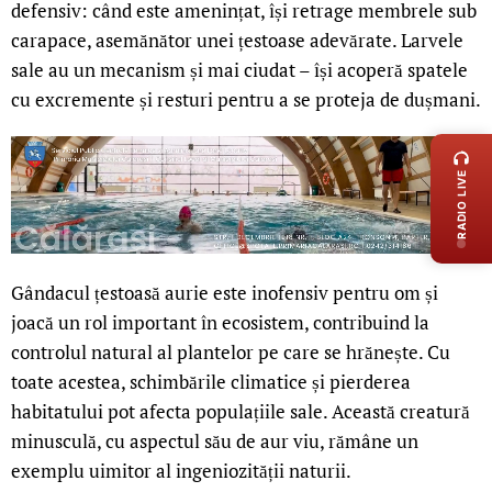
defensiv: când este amenințat, își retrage membrele sub
carapace, asemănător unei țestoase adevărate. Larvele
sale au un mecanism și mai ciudat – își acoperă spatele
cu excremente și resturi pentru a se proteja de dușmani.
LIVE 
RADIO LIVE
Gândacul țestoasă aurie este inofensiv pentru om și
joacă un rol important în ecosistem, contribuind la
controlul natural al plantelor pe care se hrănește. Cu
toate acestea, schimbările climatice și pierderea
habitatului pot afecta populațiile sale. Această creatură
minusculă, cu aspectul său de aur viu, rămâne un
exemplu uimitor al ingeniozității naturii.