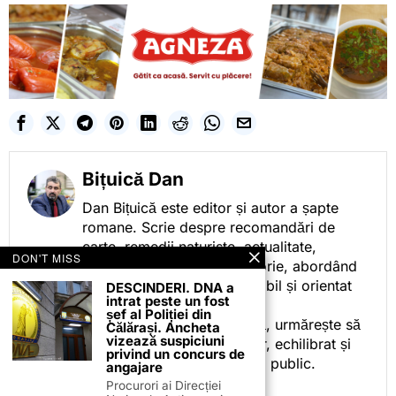
Bițuică Dan
Dan Bițuică este editor și autor a șapte
romane. Scrie despre recomandări de
carte, remedii naturiste, actualitate,
DON'T MISS
cotidian politic, sport și istorie, abordând
subiectele într-un stil accesibil și orientat
DESCINDERI. DNA a
intrat peste un fost
spre informare.
șef al Poliției din
Prin activitatea sa editorială, urmărește să
Călărași. Ancheta
vizează suspiciuni
ofere cititorilor conținut clar, echilibrat și
privind un concurs de
relevant, adaptat interesului public.
angajare
Procurori ai Direcției