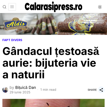
FAPT DIVERS
Gândacul țestoasă
aurie: bijuteria vie
a naturii
by
Bițuică Dan
1 min read
SHARE
29 iunie 2025