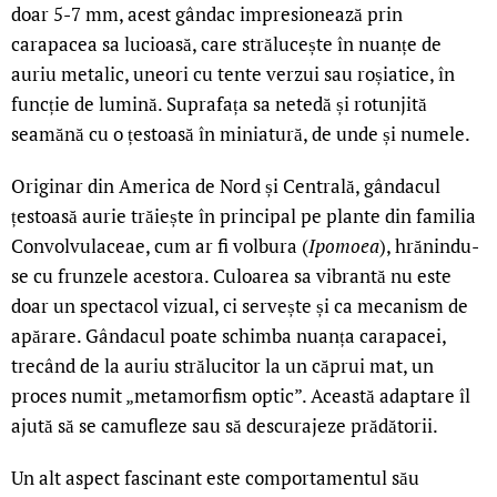
doar 5-7 mm, acest gândac impresionează prin
carapacea sa lucioasă, care strălucește în nuanțe de
auriu metalic, uneori cu tente verzui sau roșiatice, în
funcție de lumină. Suprafața sa netedă și rotunjită
seamănă cu o țestoasă în miniatură, de unde și numele.
Originar din America de Nord și Centrală, gândacul
țestoasă aurie trăiește în principal pe plante din familia
Convolvulaceae, cum ar fi volbura (
Ipomoea
), hrănindu-
se cu frunzele acestora. Culoarea sa vibrantă nu este
doar un spectacol vizual, ci servește și ca mecanism de
apărare. Gândacul poate schimba nuanța carapacei,
trecând de la auriu strălucitor la un căprui mat, un
proces numit „metamorfism optic”. Această adaptare îl
ajută să se camufleze sau să descurajeze prădătorii.
Un alt aspect fascinant este comportamentul său