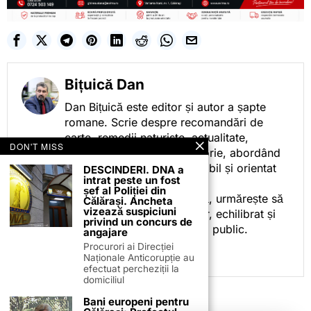
Bițuică Dan
Dan Bițuică este editor și autor a șapte
romane. Scrie despre recomandări de
carte, remedii naturiste, actualitate,
DON'T MISS
cotidian politic, sport și istorie, abordând
subiectele într-un stil accesibil și orientat
DESCINDERI. DNA a
intrat peste un fost
spre informare.
șef al Poliției din
Prin activitatea sa editorială, urmărește să
Călărași. Ancheta
vizează suspiciuni
ofere cititorilor conținut clar, echilibrat și
privind un concurs de
relevant, adaptat interesului public.
angajare
Procurori ai Direcției
Naționale Anticorupție au
efectuat percheziții la
domiciliul
Bani europeni pentru