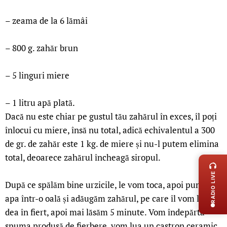
– zeama de la 6 lămâi
– 800 g. zahăr brun
– 5 linguri miere
– 1 litru apă plată.
Dacă nu este chiar pe gustul tău zahărul în exces, îl poți
înlocui cu miere, însă nu total, adică echivalentul a 300
de gr. de zahăr este 1 kg. de miere și nu-l putem elimina
LIVE 
total, deoarece zahărul încheagă siropul.
RADIO LIVE
După ce spălăm bine urzicile, le vom toca, apoi punem
apa într-o oală și adăugăm zahărul, pe care îl vom lăsa să
dea în fiert, apoi mai lăsăm 5 minute. Vom îndepărta
spuma produsă de fierbere, vom lua un castron ceramic