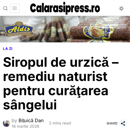
LA ZI
Siropul de urzică –
remediu naturist
pentru curăţarea
sângelui
by
Bițuică Dan
2 mins read
SHARE
16 martie 2026