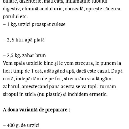
biliare, dizenterie, mătreață, inflamațiile tubului
digestiv, elimină acidul uric, oboseală, oprește căderea
părului etc.
– 1 kg. urzici proaspăt culese
– 2, 5 litri apă plată
– 2,5 kg. zahăr brun
Vom spăla urzicile bine și le vom strecura, le punem la
fiert timp de 1 oră, adăugând apă, dacă este cazul. După
o oră, îndepărtăm de pe foc, strecurăm și adăugăm
zahărul, amestecând până acesta se va topi. Turnăm
siropul în sticlă (nu plastic) și închidem ermetic.
A doua variantă de preparare :
– 400 g. de urzici