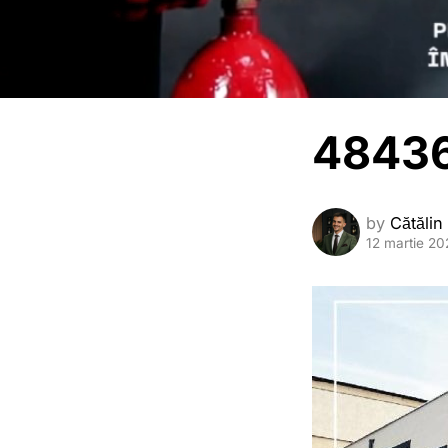
4843
by
Cătălin
12 martie 20