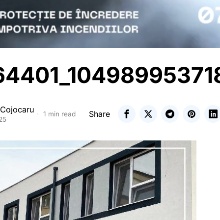
64401_10498995371
 Cojocaru
Share
1 min read
25