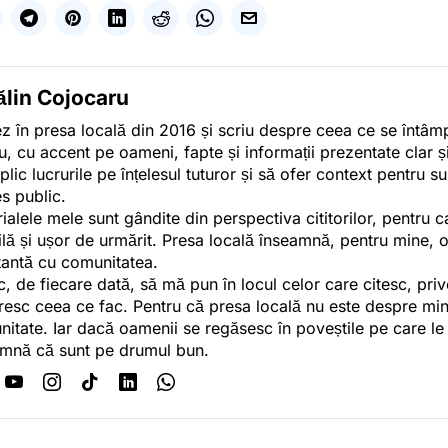
ălin Cojocaru
z în presa locală din 2016 și scriu despre ceea ce se întâmpl
u, cu accent pe oameni, fapte și informații prezentate clar ș
plic lucrurile pe înțelesul tuturor și să ofer context pentru s
es public.
ialele mele sunt gândite din perspectiva cititorilor, pentru c
tilă și ușor de urmărit. Presa locală înseamnă, pentru mine, 
antă cu comunitatea.
c, de fiecare dată, să mă pun în locul celor care citesc, pri
esc ceea ce fac. Pentru că presa locală nu este despre min
itate. Iar dacă oamenii se regăsesc în poveștile pe care le
mnă că sunt pe drumul bun.