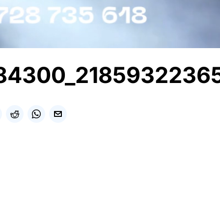
84300_2185932236