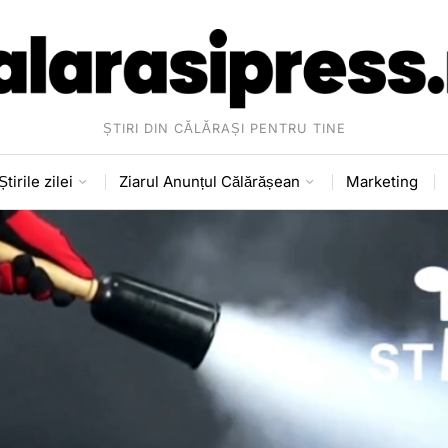
ȘTIRI DIN CĂLĂRAȘI PENTRU TINE
Știrile zilei
Ziarul Anunțul Călărășean
Marketing