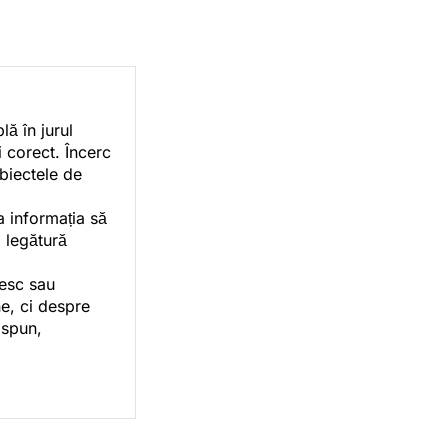
ă în jurul
i corect. Încerc
ubiectele de
a informația să
o legătură
vesc sau
e, ci despre
 spun,