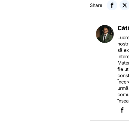
Share
Căt
Lucre
nostr
să ex
inter
Mater
fie u
const
Încer
urmăr
comun
însea