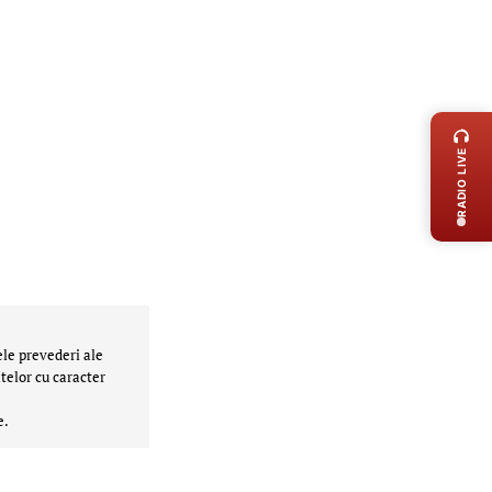
LIVE 
RADIO LIVE
ele prevederi ale
telor cu caracter
e.