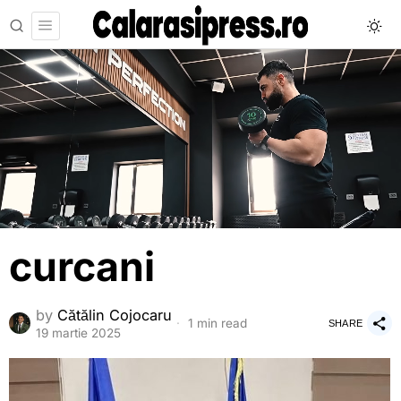
curcani
by
Cătălin Cojocaru
1 min read
SHARE
19 martie 2025