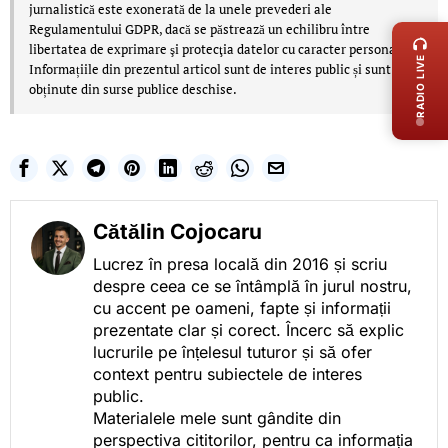
LIVE 
jurnalistică este exonerată de la unele prevederi ale
Regulamentului GDPR, dacă se păstrează un echilibru între
libertatea de exprimare şi protecţia datelor cu caracter personal.
RADIO LIVE
Informațiile din prezentul articol sunt de interes public și sunt
obținute din surse publice deschise.
Cătălin Cojocaru
Lucrez în presa locală din 2016 și scriu
despre ceea ce se întâmplă în jurul nostru,
cu accent pe oameni, fapte și informații
prezentate clar și corect. Încerc să explic
lucrurile pe înțelesul tuturor și să ofer
context pentru subiectele de interes
public.
Materialele mele sunt gândite din
perspectiva cititorilor, pentru ca informația