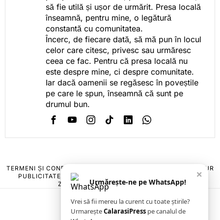
să fie utilă și ușor de urmărit. Presa locală
înseamnă, pentru mine, o legătură
constantă cu comunitatea.
Încerc, de fiecare dată, să mă pun în locul
celor care citesc, privesc sau urmăresc
ceea ce fac. Pentru că presa locală nu
este despre mine, ci despre comunitate.
Iar dacă oamenii se regăsesc în poveștile
pe care le spun, înseamnă că sunt pe
drumul bun.
TERMENI ȘI CONDIȚII
COOKIES
POLITICA DE ANULARE & RETUR
×
PUBLICITATE ONLINE & TIPĂRITĂ
DESPRE NOI
CONTACT
Urmărește-ne pe WhatsApp!
ZIARUL ANUNȚUL CĂLĂRĂȘEAN
Vrei să fii mereu la curent cu toate știrile?
Urmarește
CalarasiPress
pe canalul de