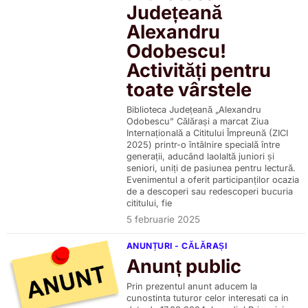
Județeană
Alexandru
Odobescu!
Activități pentru
toate vârstele
Biblioteca Județeană „Alexandru
Odobescu” Călărași a marcat Ziua
Internațională a Cititului Împreună (ZICI
2025) printr-o întâlnire specială între
generații, aducând laolaltă juniori și
seniori, uniți de pasiunea pentru lectură.
Evenimentul a oferit participanților ocazia
de a descoperi sau redescoperi bucuria
cititului, fie
5 februarie 2025
ANUNȚURI - CĂLĂRAȘI
Anunț public
Prin prezentul anunt aducem la
cunostinta tuturor celor interesati ca in