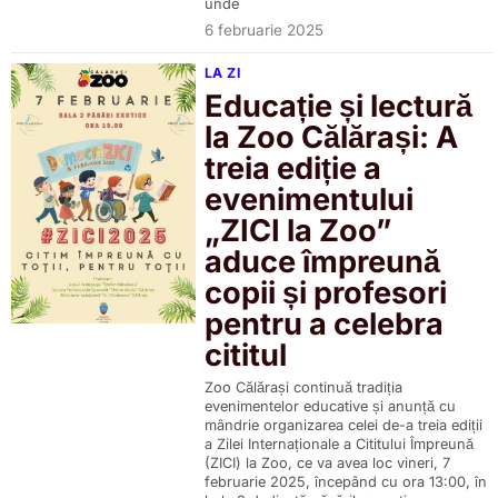
unde
6 februarie 2025
LA ZI
Educație și lectură
la Zoo Călărași: A
treia ediție a
evenimentului
„ZICI la Zoo”
aduce împreună
copii și profesori
pentru a celebra
cititul
Zoo Călărași continuă tradiția
evenimentelor educative și anunță cu
mândrie organizarea celei de-a treia ediții
a Zilei Internaționale a Cititului Împreună
(ZICI) la Zoo, ce va avea loc vineri, 7
februarie 2025, începând cu ora 13:00, în