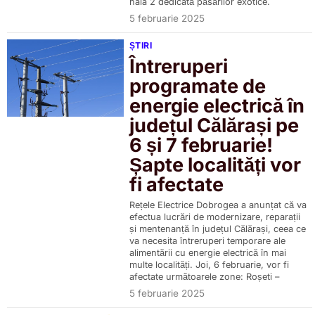
hala 2 dedicată păsărilor exotice.
5 februarie 2025
ȘTIRI
Întreruperi
programate de
energie electrică în
județul Călărași pe
6 și 7 februarie!
Șapte localități vor
fi afectate
Rețele Electrice Dobrogea a anunțat că va
efectua lucrări de modernizare, reparații
și mentenanță în județul Călărași, ceea ce
va necesita întreruperi temporare ale
alimentării cu energie electrică în mai
multe localități. Joi, 6 februarie, vor fi
afectate următoarele zone: Roșeti –
5 februarie 2025