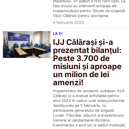
impactului, un pieton a fost rănit ușor. La
fața locului au intervenit echipaje ale
Inspectoratului pentru Situații de Urgență
(ISU) Călărași pentru acordarea
6 februarie 2025
LA ZI
IJJ Călărași și-a
prezentat bilanțul:
Peste 3.700 de
misiuni și aproape
un milion de lei
amenzi!
Inspectoratul de Jandarmi Județean (IJJ)
Călărași și-a evaluat activitatea pentru
anul 2024 în cadrul unei videoconferințe
desfășurate pe 5 februarie, cu
participarea generalului de brigadă
Lucian Trășcălie, adjunct al Inspectorului
General al Jandarmeriei Române.
Evenimentul a avut loc la sediul instituției,