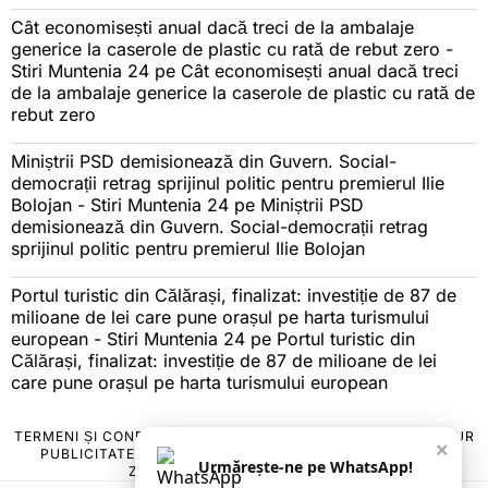
Cât economisești anual dacă treci de la ambalaje
generice la caserole de plastic cu rată de rebut zero -
Stiri Muntenia 24
pe
Cât economisești anual dacă treci
de la ambalaje generice la caserole de plastic cu rată de
rebut zero
Miniștrii PSD demisionează din Guvern. Social-
democrații retrag sprijinul politic pentru premierul Ilie
Bolojan - Stiri Muntenia 24
pe
Miniștrii PSD
demisionează din Guvern. Social-democrații retrag
sprijinul politic pentru premierul Ilie Bolojan
Portul turistic din Călărași, finalizat: investiție de 87 de
milioane de lei care pune orașul pe harta turismului
european - Stiri Muntenia 24
pe
Portul turistic din
Călărași, finalizat: investiție de 87 de milioane de lei
care pune orașul pe harta turismului european
TERMENI ȘI CONDIȚII
COOKIES
POLITICA DE ANULARE & RETUR
×
PUBLICITATE ONLINE & TIPĂRITĂ
DESPRE NOI
CONTACT
Urmărește-ne pe WhatsApp!
ZIARUL ANUNȚUL CĂLĂRĂȘEAN