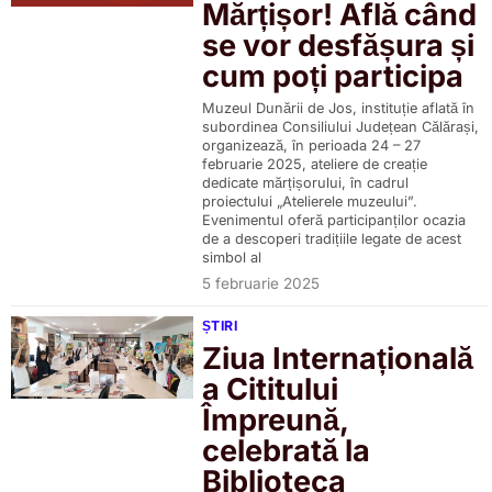
Mărțișor! Află când
se vor desfășura și
cum poți participa
Muzeul Dunării de Jos, instituție aflată în
subordinea Consiliului Județean Călărași,
organizează, în perioada 24 – 27
februarie 2025, ateliere de creație
dedicate mărțișorului, în cadrul
proiectului „Atelierele muzeului”.
Evenimentul oferă participanților ocazia
de a descoperi tradițiile legate de acest
simbol al
5 februarie 2025
ȘTIRI
Ziua Internațională
a Cititului
Împreună,
celebrată la
Biblioteca