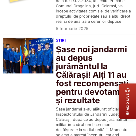
data de 17.02.2024, la sediul Primariei
Comunei Dragalina, jud. Calarasi, va
incepe activitatea comisiei de verificare a
dreptului de proprietate sau a altui drept
real si de analiza a cererilor depuse
5 februarie 2025
ȘTIRI
Șase noi jandarmi
au depus
jurământul la
Călărași! Alți 11 au
LIVE 
fost recompensați
pentru devotament
RADIO LIVE
și rezultate
Șase jandarmi s-au alăturat oficial
Inspectoratului de Jandarmi Județean
Călărași, după ce au depus jurământul
militar în cadrul unei ceremonii
desfășurate la sediul unității. Momentul
solemn a marcat începutul carierei