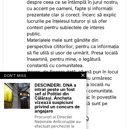
despre ceea ce se întâmplă în jurul nostru,
cu accent pe oameni, fapte și informații
prezentate clar și corect. Încerc să explic
lucrurile pe înțelesul tuturor și să ofer
context pentru subiectele de interes
public.
Materialele mele sunt gândite din
perspectiva cititorilor, pentru ca informația
să fie utilă și ușor de urmărit. Presa locală
înseamnă, pentru mine, o legătură
constantă cu comunitatea.
Încerc, de fiecare dată, să mă pun în locul
DON'T MISS
celor care citesc, privesc sau urmăresc
ceea ce fac. Pentru că presa locală nu
DESCINDERI. DNA a
intrat peste un fost
este despre mine, ci despre comunitate.
șef al Poliției din
Iar dacă oamenii se regăsesc în poveștile
Călărași. Ancheta
vizează suspiciuni
pe care le spun, înseamnă că sunt pe
privind un concurs de
drumul bun.
angajare
Procurori ai Direcției
Naționale Anticorupție au
efectuat percheziții la