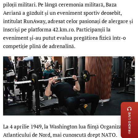
piloții militari. Pe lângă ceremonia militară, Baza
Aeriană a găzduit și un eveniment sportiv deosebit,
intitulat RunAway, adresat celor pasionați de alergare și
înscriși pe platforma 42.km.ro. Participanții la
eveniment și-au putut evalua pregătirea fizică într-o
competiție plină de adrenalină.
LIVE 
RADIO LIVE
La 4 aprilie 1949, la Washington lua fiinţă Organizaţia
Atlanticului de Nord, mai cunoscută drept NATO.