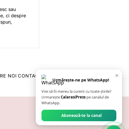
vesc sau
e, ci despre
 spun,
×
RE NOI
CONTACT
ZIARUL ANUNȚUL CĂLĂRĂȘEAN
Urmărește-ne pe WhatsApp!
Vrei să fii mereu la curent cu toate știrile?
Urmarește
CalarasiPress
pe canalul de
WhatsApp.
Abonează-te la canal