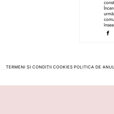
const
Încer
urmăr
comun
însea
TERMENI ȘI CONDIȚII
COOKIES
POLITICA DE ANU