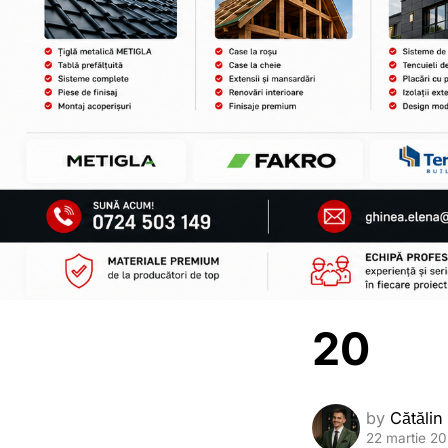
20
by
Cătălin
22 martie 2