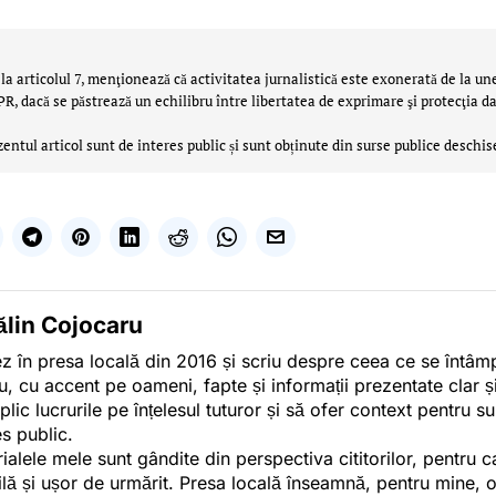
la articolul 7, menţionează că activitatea jurnalistică este exonerată de la un
 dacă se păstrează un echilibru între libertatea de exprimare şi protecţia da
zentul articol sunt de interes public și sunt obținute din surse publice deschis
ălin Cojocaru
z în presa locală din 2016 și scriu despre ceea ce se întâmpl
u, cu accent pe oameni, fapte și informații prezentate clar ș
plic lucrurile pe înțelesul tuturor și să ofer context pentru s
es public.
ialele mele sunt gândite din perspectiva cititorilor, pentru c
tilă și ușor de urmărit. Presa locală înseamnă, pentru mine, 