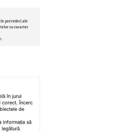
ele prevederi ale
telor cu caracter
e.
ă în jurul
i corect. Încerc
ubiectele de
a informația să
o legătură