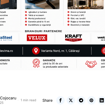
 Cojocaru
Share
1 min read
025