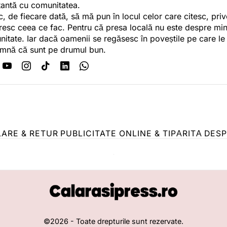
antă cu comunitatea.
c, de fiecare dată, să mă pun în locul celor care citesc, pri
esc ceea ce fac. Pentru că presa locală nu este despre min
itate. Iar dacă oamenii se regăsesc în poveștile pe care le
mnă că sunt pe drumul bun.
LARE & RETUR
PUBLICITATE ONLINE & TIPĂRITĂ
DESP
©
2026
- Toate drepturile sunt rezervate.