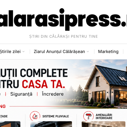
ȘTIRI DIN CĂLĂRAȘI PENTRU TINE
Știrile zilei
Ziarul Anunțul Călărășean
Marketing