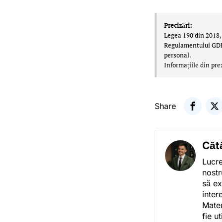
Precizări:
Legea 190 din 2018, 
Regulamentului GDPR,
personal.
Informațiile din pre
Share
Căt
Lucre
nostr
să ex
inter
Mater
fie u