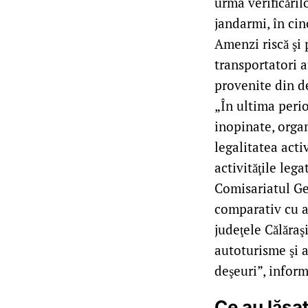
urma verificăril
jandarmi, în cin
Amenzi riscă şi 
transportatori a
provenite din de
„În ultima peri
inopinate, organ
legalitatea acti
activităţile leg
Comisariatul Gen
comparativ cu ac
judeţele Călăraşi
autoturisme şi 
deşeuri”, inform
Ce au lăsat