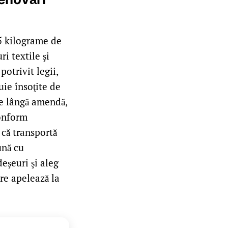
25 kilograme de
i textile şi
otrivit legii,
uie însoţite de
pe lângă amendă,
Conform
 că transportă
ună cu
deşeuri şi aleg
are apelează la