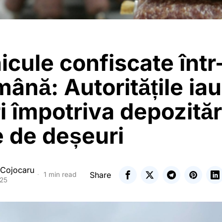
icule confiscate într
ână: Autoritățile iau
 împotriva depozităr
e de deșeuri
 Cojocaru
Share
1 min read
025