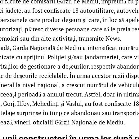
or făcute de comisarii Gărzii de Mediu, împreună cu pol
ci judeţe, au fost confiscate 18 autoutilitare, autovehi
persoanele care produc deşeuri şi care, în loc să apel
utorizaţi, plătesc diverse persoane care să le preia re
molări sau din alte activităţi, transmite News.
oadă, Garda Naţională de Mediu a intensificat număru
izate cu sprijinul Poliţiei şi/sau Jandarmeriei, care v
vităţilor de gestionare a deşeurilor, respectiv abandon
ate de deşeurile reciclabile. În urma acestor razii dis
eral la nivel naţional, a crescut numărul de vehicule
eeaşi perioadă a anului trecut. Astfel, doar în ultim
, Gorj, Ilfov, Mehedinţi şi Vaslui, au fost confiscate 18
atelaje surprinse în timp ce abandonau sau transporta
ează, vineri, oficialii Gărzii Naţionale de Mediu.
 unii constructori în urma lor după 