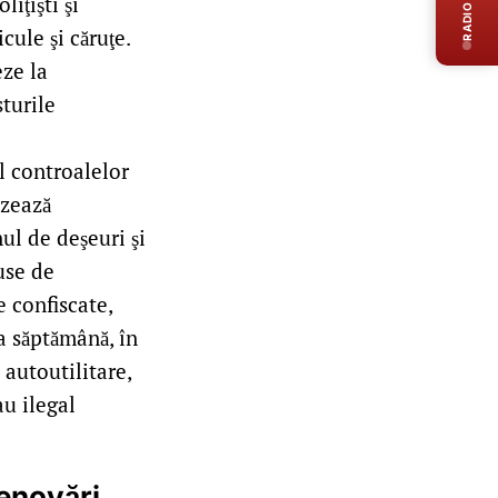
RADIO LIVE
iţişti şi
cule şi căruţe.
eze la
sturile
l controalelor
izează
ul de deşeuri şi
puse de
 confiscate,
a săptămână, în
 autoutilitare,
u ilegal
renovări