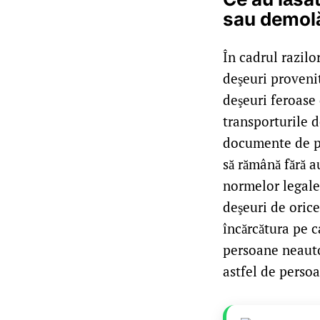
sau demolă
În cadrul razilo
deşeuri provenit
deşeuri feroase 
transporturile d
documente de pr
să rămână fără 
normelor legale,
deşeuri de orice
încărcătura pe c
persoane neautor
astfel de persoa