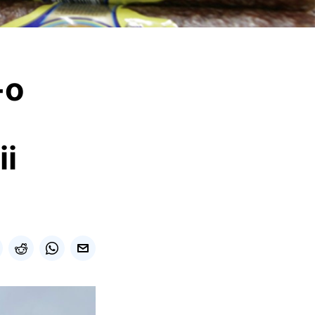
-o
ii