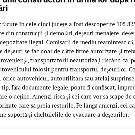
ri
r făcute în cele cinci judeţe a fost descoperite 105.8
e din construcţii şi demolări, deşeuri menajere, deşeur
depozitate ilegal. Comisarii de mediu reamintesc că, p
e deşeuri se fac doar de către firme autorizate şi treb
ovenienţă, transportatorii neautorizaţi riscând ca, 
autovehiculul folosit pentru transportul deşeurilor. 
 orice autovehicul, autoutilitară sau atelaj surprinse
 tip, fără documente legale, poate fi confiscat, împre
are o deţine. Amenzi riscă şi cei care vor să scape de 
izate care să preia resturile. Pe lângă amenzi, cei c
ne suportă şi cheltuielile de evacuare a deşeurilor.