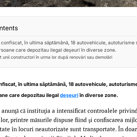
ntents
u confiscat, în ultima săptămână, 18 autovehicule, autoturisme 
rsoane care depozitau ilegal deşeuri în diverse zone.
t unii constructori în urma lor după renovări sau demolări
onfiscat, în ultima săptămână, 18 autovehicule, autoturism
ane care depozitau ilegal
deşeuri
în diverse zone.
nunţă că instituţia a intensificat controalele privin
ilor, printre măsurile dispuse fiind şi confiscarea mij
tate în locuri neautorizate sunt transportate. În doa