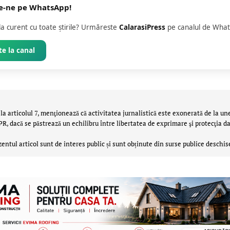
e-ne pe WhatsApp!
 la curent cu toate știrile? Urmăreste
CalarasiPress
pe canalul de What
e la canal
la articolul 7, menţionează că activitatea jurnalistică este exonerată de la un
 dacă se păstrează un echilibru între libertatea de exprimare şi protecţia da
zentul articol sunt de interes public și sunt obținute din surse publice deschis