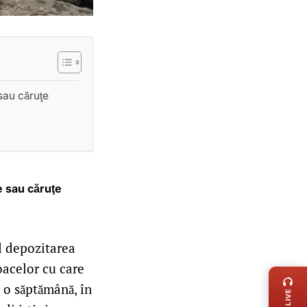
sau căruţe
e sau căruţe
d depozitarea
LIVE 
loacelor cu care
r o săptămână, în