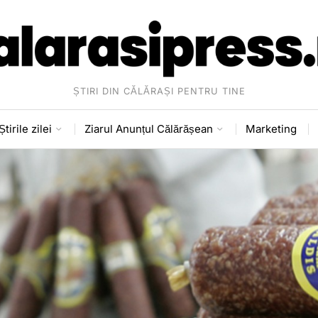
ȘTIRI DIN CĂLĂRAȘI PENTRU TINE
Știrile zilei
Ziarul Anunțul Călărășean
Marketing