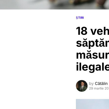
ȘTIRI
18 veh
săptăm
măsuri
ilegal
by
Cătălin
29 martie 2