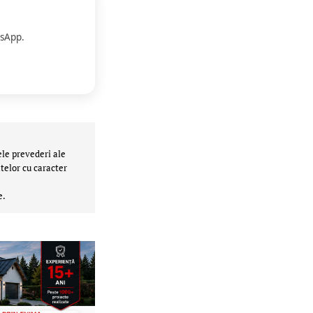
sApp.
ele prevederi ale
telor cu caracter
e.