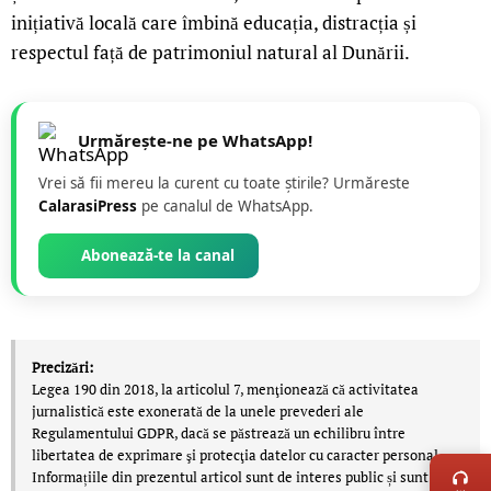
inițiativă locală care îmbină educația, distracția și
respectul față de patrimoniul natural al Dunării.
Urmărește-ne pe WhatsApp!
Vrei să fii mereu la curent cu toate știrile? Urmăreste
CalarasiPress
pe canalul de WhatsApp.
Abonează-te la canal
Precizări:
Legea 190 din 2018, la articolul 7, menţionează că activitatea
jurnalistică este exonerată de la unele prevederi ale
Regulamentului GDPR, dacă se păstrează un echilibru între
LIVE 
libertatea de exprimare şi protecţia datelor cu caracter personal.
Informațiile din prezentul articol sunt de interes public și sunt