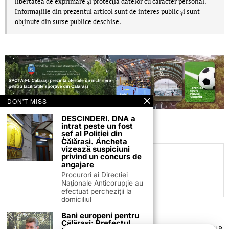
libertatea de exprimare şi protecţia datelor cu caracter personal.
Informațiile din prezentul articol sunt de interes public și sunt
obținute din surse publice deschise.
DON'T MISS
DESCINDERI. DNA a
intrat peste un fost
șef al Poliției din
Călărași. Ancheta
vizează suspiciuni
privind un concurs de
C.C
angajare
Procurori ai Direcției
Naționale Anticorupție au
efectuat percheziții la
domiciliul
Bani europeni pentru
Călărași: Prefectul
TERMENI ȘI CONDIȚII
COOKIES
POLITICA DE ANULARE & RETUR