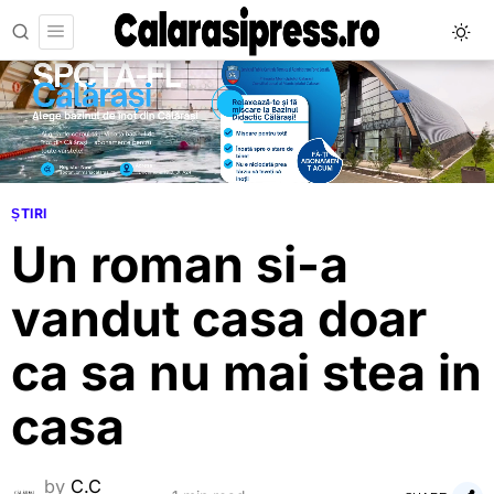
ȘTIRI
Un roman si-a
vandut casa doar
ca sa nu mai stea in
casa
by
C.C