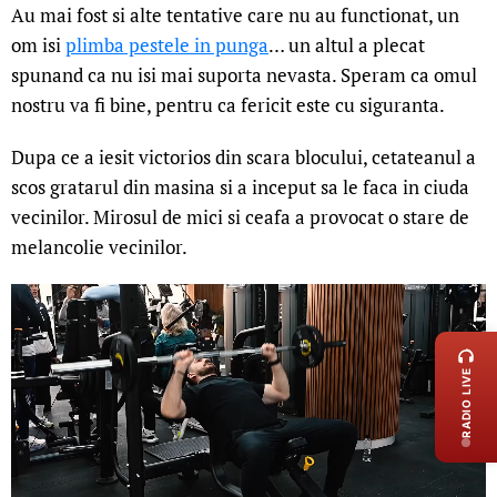
Au mai fost si alte tentative care nu au functionat, un
om isi
plimba pestele in punga
… un altul a plecat
spunand ca nu isi mai suporta nevasta. Speram ca omul
nostru va fi bine, pentru ca fericit este cu siguranta.
Dupa ce a iesit victorios din scara blocului, cetateanul a
scos gratarul din masina si a inceput sa le faca in ciuda
vecinilor. Mirosul de mici si ceafa a provocat o stare de
melancolie vecinilor.
LIVE 
RADIO LIVE